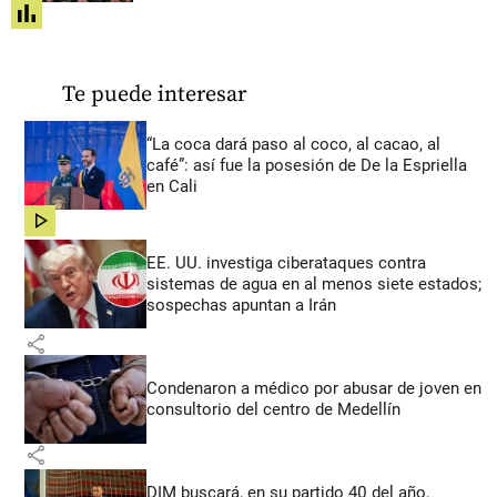
share
Te puede interesar
“La coca dará paso al coco, al cacao, al
café”: así fue la posesión de De la Espriella
en Cali
share
EE. UU. investiga ciberataques contra
sistemas de agua en al menos siete estados;
sospechas apuntan a Irán
share
Condenaron a médico por abusar de joven en
consultorio del centro de Medellín
share
DIM buscará, en su partido 40 del año,