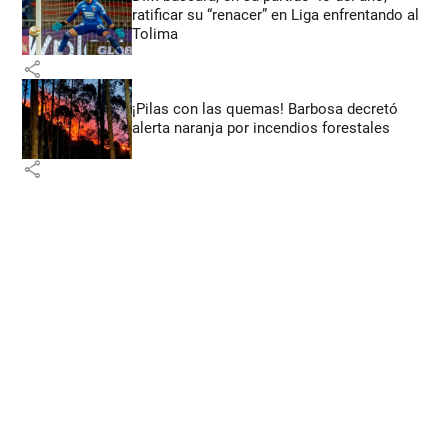
ratificar su “renacer” en Liga enfrentando al
Tolima
share
¡Pilas con las quemas! Barbosa decretó
alerta naranja por incendios forestales
share