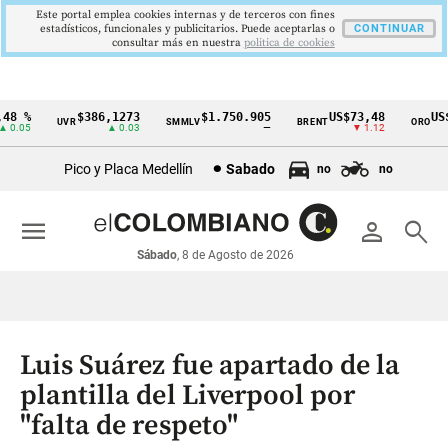
Este portal emplea cookies internas y de terceros con fines
estadísticos, funcionales y publicitarios. Puede aceptarlas o
CONTINUAR
consultar más en nuestra
politica de cookies
8 %
$386,1273
$1.750.905
US$73,48
US$3
UVR
SMMLV
BRENT
ORO
Cintillo
.05
▲ 0.03
—
▼ 1.12
de
Pico y Placa Medellín
Sabado
no
no
indicadores
económicos
menu
person
search
Colombia
Sábado
, 8 de Agosto de 2026
Luis Suárez fue apartado de la
plantilla del Liverpool por
"falta de respeto"