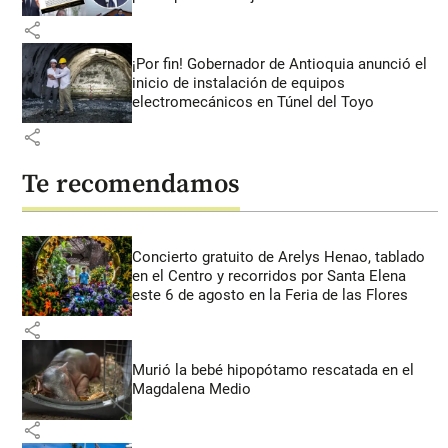
share
¡Por fin! Gobernador de Antioquia anunció el
inicio de instalación de equipos
electromecánicos en Túnel del Toyo
share
Te recomendamos
Concierto gratuito de Arelys Henao, tablado
en el Centro y recorridos por Santa Elena
este 6 de agosto en la Feria de las Flores
share
Murió la bebé hipopótamo rescatada en el
Magdalena Medio
share