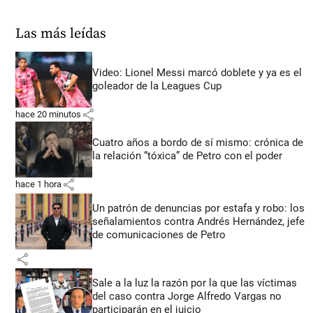
Las más leídas
Video: Lionel Messi marcó doblete y ya es el
goleador de la Leagues Cup
share
hace 20 minutos
Cuatro años a bordo de sí mismo: crónica de
la relación “tóxica” de Petro con el poder
share
hace 1 hora
Un patrón de denuncias por estafa y robo: los
señalamientos contra Andrés Hernández, jefe
de comunicaciones de Petro
share
Sale a la luz la razón por la que las víctimas
del caso contra Jorge Alfredo Vargas no
participarán en el juicio