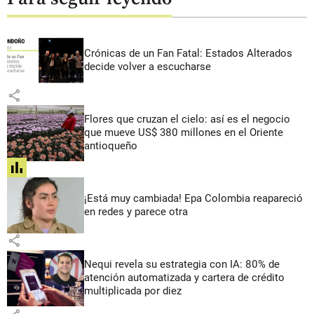
Crónicas de un Fan Fatal: Estados Alterados
decide volver a escucharse
share
Flores que cruzan el cielo: así es el negocio
que mueve US$ 380 millones en el Oriente
antioqueño
share
¡Está muy cambiada! Epa Colombia reapareció
en redes y parece otra
share
Nequi revela su estrategia con IA: 80% de
atención automatizada y cartera de crédito
multiplicada por diez