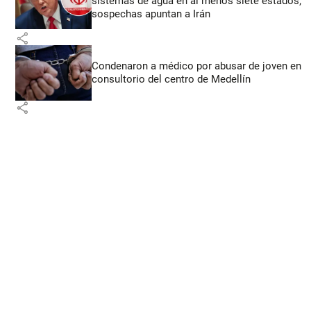
sistemas de agua en al menos siete estados;
sospechas apuntan a Irán
share
Condenaron a médico por abusar de joven en
consultorio del centro de Medellín
share