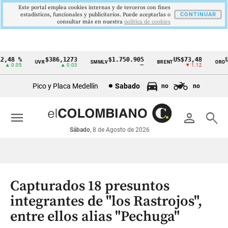
Este portal emplea cookies internas y de terceros con fines
estadísticos, funcionales y publicitarios. Puede aceptarlas o
CONTINUAR
consultar más en nuestra
politica de cookies
,48 %
$386,1273
$1.750.905
US$73,48
US
UVR
SMMLV
BRENT
ORO
Cintillo
▲ 0.05
▲ 0.03
—
▼ 1.12
de
Pico y Placa Medellín
Sabado
no
no
indicadores
económicos
menu
person
search
Colombia
Sábado
, 8 de Agosto de 2026
Capturados 18 presuntos
integrantes de "los Rastrojos",
entre ellos alias "Pechuga"