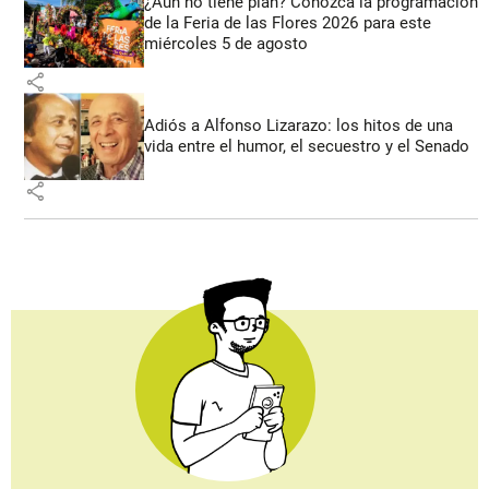
¿Aún no tiene plan? Conozca la programación
de la Feria de las Flores 2026 para este
miércoles 5 de agosto
share
Adiós a Alfonso Lizarazo: los hitos de una
vida entre el humor, el secuestro y el Senado
share