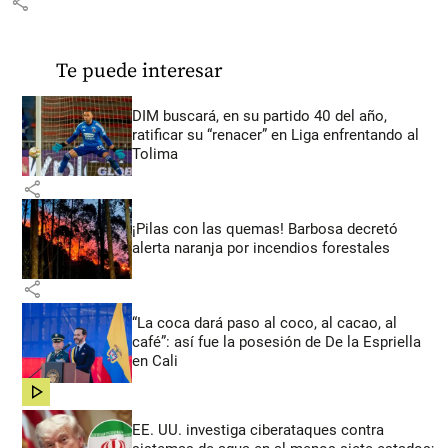
share
Te puede interesar
DIM buscará, en su partido 40 del año,
ratificar su “renacer” en Liga enfrentando al
Tolima
share
¡Pilas con las quemas! Barbosa decretó
alerta naranja por incendios forestales
share
“La coca dará paso al coco, al cacao, al
café”: así fue la posesión de De la Espriella
en Cali
share
EE. UU. investiga ciberataques contra