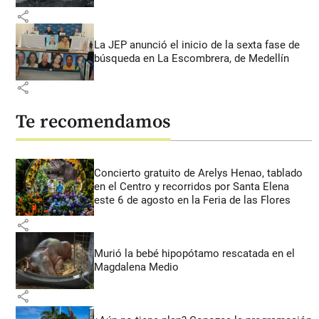
share
La JEP anunció el inicio de la sexta fase de
búsqueda en La Escombrera, de Medellín
share
Te recomendamos
Concierto gratuito de Arelys Henao, tablado
en el Centro y recorridos por Santa Elena
este 6 de agosto en la Feria de las Flores
share
Murió la bebé hipopótamo rescatada en el
Magdalena Medio
share