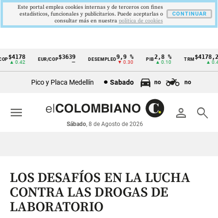
Este portal emplea cookies internas y de terceros con fines
estadísticos, funcionales y publicitarios. Puede aceptarlas o
CONTINUAR
consultar más en nuestra
politica de cookies
$4178
$3639
9,9 %
2,8 %
$4178,23
P
EUR/COP
DESEMPLEO
PIB
TRM
Cintillo
▲ 0.42
—
▼ 0.30
▲ 0.10
▲ 0.42
de
Pico y Placa Medellín
Sabado
no
no
indicadores
económicos
menu
person
search
Colombia
Sábado
, 8 de Agosto de 2026
LOS DESAFÍOS EN LA LUCHA
CONTRA LAS DROGAS DE
LABORATORIO