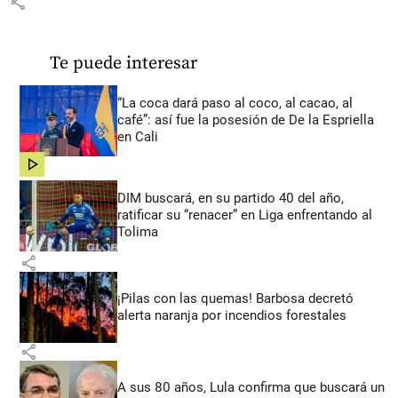
share
Te puede interesar
“La coca dará paso al coco, al cacao, al
café”: así fue la posesión de De la Espriella
en Cali
share
DIM buscará, en su partido 40 del año,
ratificar su “renacer” en Liga enfrentando al
Tolima
share
¡Pilas con las quemas! Barbosa decretó
alerta naranja por incendios forestales
share
A sus 80 años, Lula confirma que buscará un