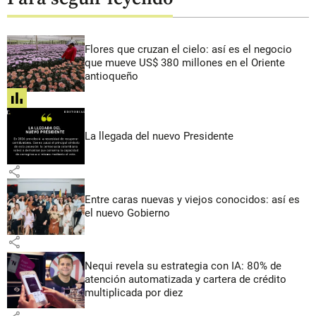
Flores que cruzan el cielo: así es el negocio
que mueve US$ 380 millones en el Oriente
antioqueño
share
La llegada del nuevo Presidente
share
Entre caras nuevas y viejos conocidos: así es
el nuevo Gobierno
share
Nequi revela su estrategia con IA: 80% de
atención automatizada y cartera de crédito
multiplicada por diez