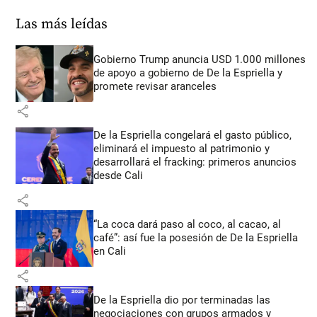
Las más leídas
Gobierno Trump anuncia USD 1.000 millones
de apoyo a gobierno de De la Espriella y
promete revisar aranceles
share
De la Espriella congelará el gasto público,
eliminará el impuesto al patrimonio y
desarrollará el fracking: primeros anuncios
desde Cali
share
“La coca dará paso al coco, al cacao, al
café”: así fue la posesión de De la Espriella
en Cali
share
De la Espriella dio por terminadas las
negociaciones con grupos armados y