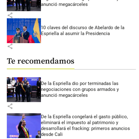
anunció megacárceles
share
10 claves del discurso de Abelardo de la
Espriella al asumir la Presidencia
share
Te recomendamos
De la Espriella dio por terminadas las
negociaciones con grupos armados y
anunció megacárceles
share
De la Espriella congelará el gasto público,
eliminará el impuesto al patrimonio y
desarrollará el fracking: primeros anuncios
desde Cali