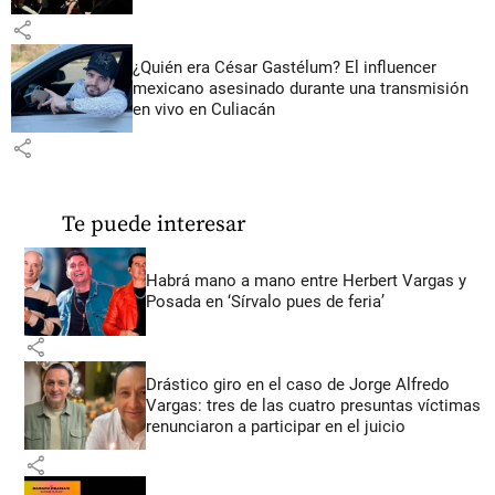
share
¿Quién era César Gastélum? El influencer
mexicano asesinado durante una transmisión
en vivo en Culiacán
share
Te puede interesar
Habrá mano a mano entre Herbert Vargas y
Posada en ‘Sírvalo pues de feria’
share
Drástico giro en el caso de Jorge Alfredo
Vargas: tres de las cuatro presuntas víctimas
renunciaron a participar en el juicio
share