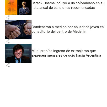
Barack Obama incluyó a un colombiano en su
lista anual de canciones recomendadas
share
Condenaron a médico por abusar de joven en
consultorio del centro de Medellín
share
Milei prohíbe ingreso de extranjeros que
expresen mensajes de odio hacia Argentina
share