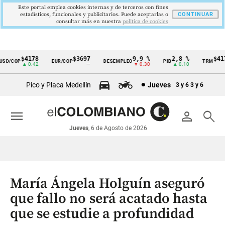
Este portal emplea cookies internas y de terceros con fines
estadísticos, funcionales y publicitarios. Puede aceptarlas o
CONTINUAR
consultar más en nuestra
politica de cookies
$4178
$3697
9,9 %
2,8 %
$4178
D/COP
EUR/COP
DESEMPLEO
PIB
TRM
Cintillo
▲ 0.42
—
▼ 0.30
▲ 0.10
▲ 0
de
Pico y Placa Medellín
Jueves
3 y 6
3 y 6
indicadores
económicos
menu
person
search
Colombia
Jueves
, 6 de Agosto de 2026
María Ángela Holguín aseguró
que fallo no será acatado hasta
que se estudie a profundidad