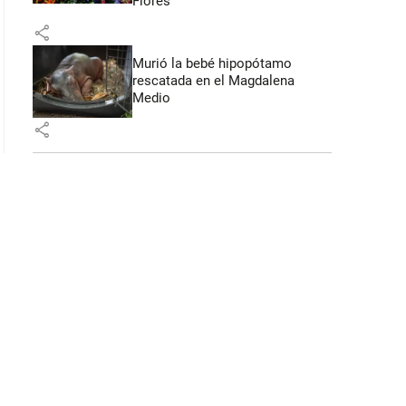
Flores
share
Murió la bebé hipopótamo
rescatada en el Magdalena
Medio
share