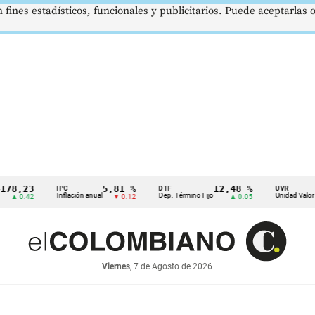
 fines estadísticos, funcionales y publicitarios. Puede aceptarlas
23
5,81 %
12,48 %
$3
IPC
DTF
UVR
Inflación anual
Dep. Término Fijo
Unidad Valor Real
42
▼ 0.12
▲ 0.05
Viernes
, 7 de Agosto de 2026