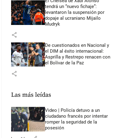
El Chelsea de Xabi Alonso
tendrá un “nuevo fichaje”:
levantaron la suspensión por
dopaje al ucraniano Mijailo
Mudryk
share
De cuestionados en Nacional y
el DIM al éxito internacional:
Asprilla y Restrepo renacen con
el Bolívar de la Paz
share
Las más leídas
Video | Policía detuvo a un
ciudadano francés por intentar
romper la seguridad de la
posesión