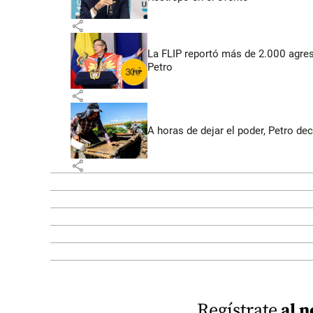
share
La FLIP reportó más de 2.000 agres
Petro
share
A horas de dejar el poder, Petro dec
share
Regístrate
al n