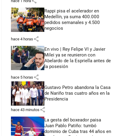
share
hace 1 hora
Rappi pisa el acelerador en
Medellín, ya suma 400.000
pedidos semanales y 4.500
negocios
share
hace 4 horas
En vivo | Rey Felipe VI y Javier
Milei ya se reunieron con
Abelardo de la Espriella antes de
la posesión
share
hace 5 horas
Gustavo Petro abandona la Casa
de Nariño tras cuatro años en la
Presidencia
share
hace 43 minutos
La gesta del boxeador paisa
Juan Pablo Patiño: tumbó
dominio de Cuba tras 44 años en