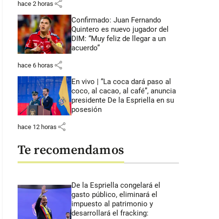
share
hace 2 horas
Confirmado: Juan Fernando
Quintero es nuevo jugador del
DIM: “Muy feliz de llegar a un
acuerdo”
share
hace 6 horas
En vivo | “La coca dará paso al
coco, al cacao, al café”, anuncia
presidente De la Espriella en su
posesión
share
hace 12 horas
Te recomendamos
De la Espriella congelará el
gasto público, eliminará el
impuesto al patrimonio y
desarrollará el fracking: