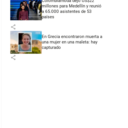
Colombiamoda dejó US$22
millones para Medellín y reunió
a 65.000 asistentes de 53
países
share
En Grecia encontraron muerta a
una mujer en una maleta: hay
capturado
share