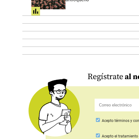
share
Regístrate
al n
Acepto
términos y con
Acepto
el tratamiento 