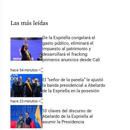
Las más leídas
De la Espriella congelará el
gasto público, eliminará el
impuesto al patrimonio y
desarrollará el fracking:
primeros anuncios desde Cali
share
hace 54 minutos
El “señor de la panela” le ajustó
la banda presidencial a Abelardo
de la Espriella en la posesión
share
hace 23 minutos
10 claves del discurso de
Abelardo de la Espriella al
asumir la Presidencia