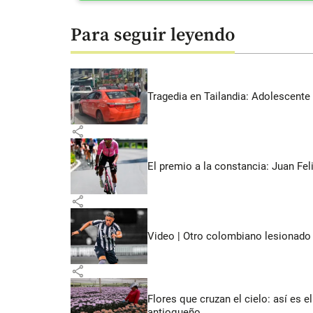
Para seguir leyendo
Tragedia en Tailandia: Adolescente 
share
El premio a la constancia: Juan Fe
share
Video | Otro colombiano lesionado e
share
Flores que cruzan el cielo: así es
antioqueño