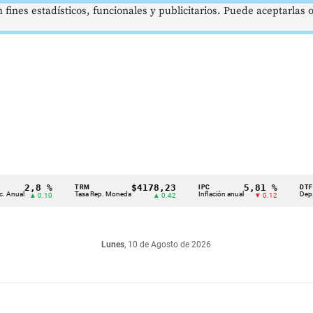
 fines estadísticos, funcionales y publicitarios. Puede aceptarlas
2,8 %
$4178,23
5,81 %
TRM
IPC
DTF
l
Tasa Rep. Moneda
Inflación anual
Dep. Términ
▲ 0.10
▲ 0.42
▼ 0.12
Lunes
, 10 de Agosto de 2026