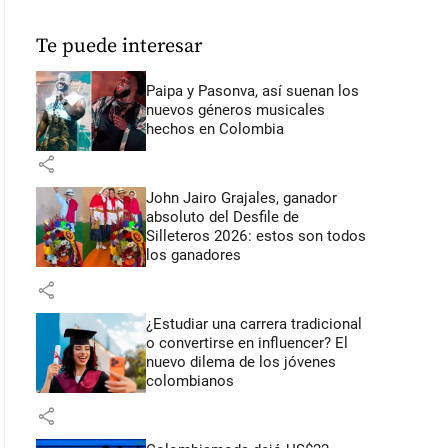
Te puede interesar
Paipa y Pasonva, así suenan los
nuevos géneros musicales
hechos en Colombia
share
John Jairo Grajales, ganador
absoluto del Desfile de
Silleteros 2026: estos son todos
los ganadores
share
¿Estudiar una carrera tradicional
o convertirse en influencer? El
nuevo dilema de los jóvenes
colombianos
share