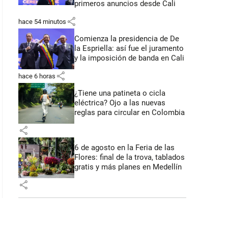
primeros anuncios desde Cali
share
hace 54 minutos
Comienza la presidencia de De
la Espriella: así fue el juramento
y la imposición de banda en Cali
share
hace 6 horas
¿Tiene una patineta o cicla
eléctrica? Ojo a las nuevas
reglas para circular en Colombia
share
6 de agosto en la Feria de las
Flores: final de la trova, tablados
gratis y más planes en Medellín
share