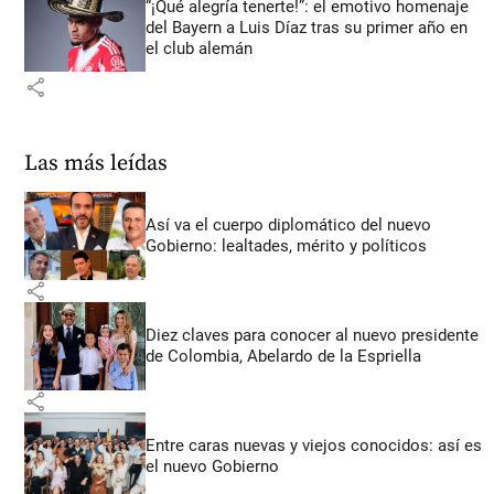
“¡Qué alegría tenerte!”: el emotivo homenaje
del Bayern a Luis Díaz tras su primer año en
el club alemán
share
Las más leídas
Así va el cuerpo diplomático del nuevo
Gobierno: lealtades, mérito y políticos
share
Diez claves para conocer al nuevo presidente
de Colombia, Abelardo de la Espriella
share
Entre caras nuevas y viejos conocidos: así es
el nuevo Gobierno