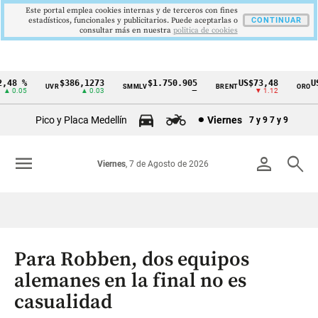
Este portal emplea cookies internas y de terceros con fines
estadísticos, funcionales y publicitarios. Puede aceptarlas o
CONTINUAR
consultar más en nuestra
politica de cookies
48 %
$386,1273
$1.750.905
US$73,48
US$
UVR
SMMLV
BRENT
ORO
Cintillo
 0.05
▲ 0.03
—
▼ 1.12
de
Pico y Placa Medellín
Viernes
7 y 9
7 y 9
indicadores
económicos
menu
person
search
Viernes
, 7 de Agosto de 2026
Colombia
Para Robben, dos equipos
alemanes en la final no es
casualidad