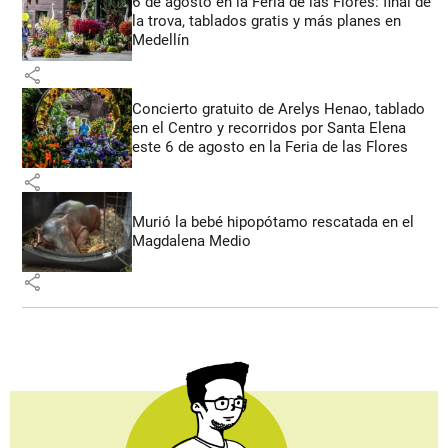
6 de agosto en la Feria de las Flores: final de
la trova, tablados gratis y más planes en
Medellín
share
Concierto gratuito de Arelys Henao, tablado
en el Centro y recorridos por Santa Elena
este 6 de agosto en la Feria de las Flores
share
Murió la bebé hipopótamo rescatada en el
Magdalena Medio
share