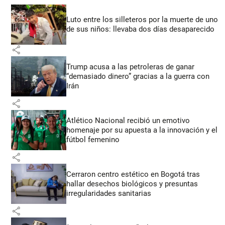
Luto entre los silleteros por la muerte de uno
de sus niños: llevaba dos días desaparecido
share
Trump acusa a las petroleras de ganar
“demasiado dinero” gracias a la guerra con
Irán
share
Atlético Nacional recibió un emotivo
homenaje por su apuesta a la innovación y el
fútbol femenino
share
Cerraron centro estético en Bogotá tras
hallar desechos biológicos y presuntas
irregularidades sanitarias
share