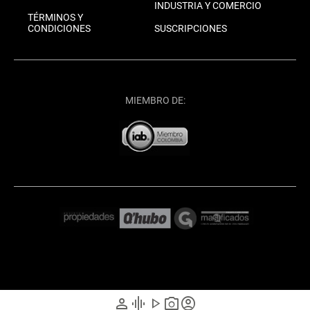
INDUSTRIA Y COMERCIO
TÉRMINOS Y
CONDICIONES
SUSCRIPCIONES
MIEMBRO DE:
person
graphic_eq
play_arrow
photo_camera
account_circle