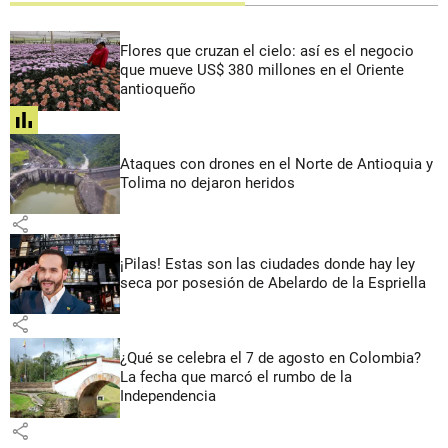
Flores que cruzan el cielo: así es el negocio
que mueve US$ 380 millones en el Oriente
antioqueño
share
Ataques con drones en el Norte de Antioquia y
Tolima no dejaron heridos
share
¡Pilas! Estas son las ciudades donde hay ley
seca por posesión de Abelardo de la Espriella
share
¿Qué se celebra el 7 de agosto en Colombia?
La fecha que marcó el rumbo de la
Independencia
share