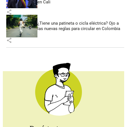
en Cali
share
¿Tiene una patineta o cicla eléctrica? Ojo a
las nuevas reglas para circular en Colombia
share