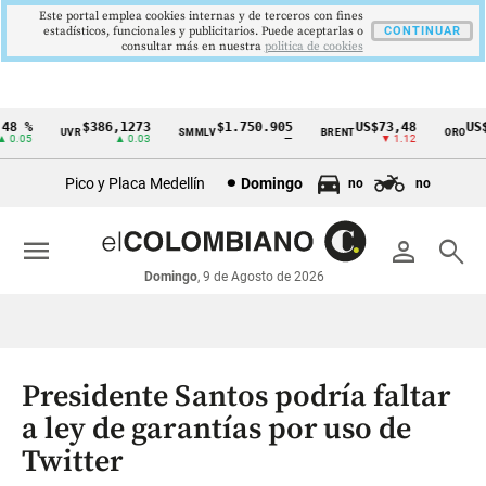
Este portal emplea cookies internas y de terceros con fines
estadísticos, funcionales y publicitarios. Puede aceptarlas o
CONTINUAR
consultar más en nuestra
politica de cookies
8 %
$386,1273
$1.750.905
US$73,48
US$3
UVR
SMMLV
BRENT
ORO
Cintillo
.05
▲ 0.03
—
▼ 1.12
de
Pico y Placa Medellín
Domingo
no
no
indicadores
económicos
menu
person
search
Colombia
Domingo
, 9 de Agosto de 2026
Presidente Santos podría faltar
a ley de garantías por uso de
Twitter