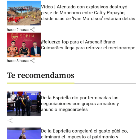
Video | Atentado con explosivos destruyó
peaje de Mondomo entre Cali y Popayán;
disidencias de ‘Iván Mordisco’ estarían detrás
share
hace 2 horas
¡Refuerzo top para el Arsenal! Bruno
Guimarães llega para reforzar el mediocampo
share
hace 3 horas
Te recomendamos
De la Espriella dio por terminadas las
negociaciones con grupos armados y
anunció megacárceles
share
De la Espriella congelará el gasto público,
eliminará el impuesto al patrimonio y