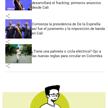
desarrollará el fracking: primeros anuncios
desde Cali
share
Comienza la presidencia de De la Espriella:
así fue el juramento y la imposición de banda
en Cali
share
¿Tiene una patineta o cicla eléctrica? Ojo a
las nuevas reglas para circular en Colombia
share