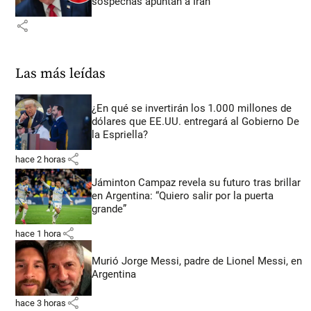
sospechas apuntan a Irán
share
Las más leídas
¿En qué se invertirán los 1.000 millones de
dólares que EE.UU. entregará al Gobierno De
la Espriella?
share
hace 2 horas
Jáminton Campaz revela su futuro tras brillar
en Argentina: “Quiero salir por la puerta
grande”
share
hace 1 hora
Murió Jorge Messi, padre de Lionel Messi, en
Argentina
share
hace 3 horas