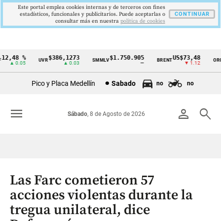
Este portal emplea cookies internas y de terceros con fines
estadísticos, funcionales y publicitarios. Puede aceptarlas o
CONTINUAR
consultar más en nuestra
politica de cookies
2,48 %
$386,1273
$1.750.905
US$73,48
U
UVR
SMMLV
BRENT
ORO
Cintillo
▲ 0.05
▲ 0.03
—
▼ 1.12
de
Pico y Placa Medellín
Sabado
no
no
indicadores
económicos
menu
person
search
Sábado
, 8 de Agosto de 2026
Colombia
Las Farc cometieron 57
acciones violentas durante la
tregua unilateral, dice