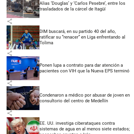
Alias ‘Douglas’ y ‘Carlos Pesebre’, entre los
trasladados de la cárcel de Itagüí
share
DIM buscará, en su partido 40 del año,
ratificar su “renacer” en Liga enfrentando al
Tolima
share
Ponen lupa a contrato para dar atención a
pacientes con VIH que la Nueva EPS terminó
share
Condenaron a médico por abusar de joven en
consultorio del centro de Medellín
share
EE. UU. investiga ciberataques contra
sistemas de agua en al menos siete estados;