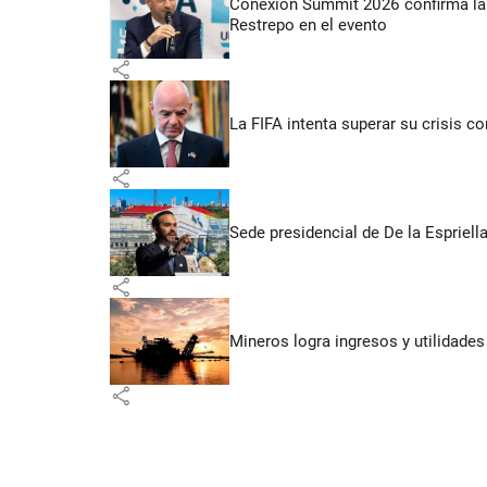
Conexión Summit 2026 confirma la 
Restrepo en el evento
share
La FIFA intenta superar su crisis co
share
Sede presidencial de De la Espriella
share
Mineros logra ingresos y utilidade
share