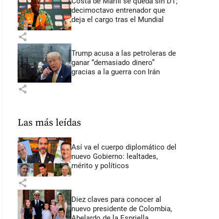
Costa de Marfil se queda sin DT;
decimoctavo entrenador que
deja el cargo tras el Mundial
share
Trump acusa a las petroleras de
ganar “demasiado dinero”
gracias a la guerra con Irán
share
Las más leídas
Así va el cuerpo diplomático del
nuevo Gobierno: lealtades,
mérito y políticos
share
Diez claves para conocer al
nuevo presidente de Colombia,
Abelardo de la Espriella