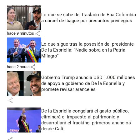
Lo que se sabe del traslado de Epa Colombia
a cárcel de Ibagué por presuntos privilegios
share
hace 9 minutos
Lo que sigue tras la posesión del presidente
De la Espriella: “Nadie sobra en la Patria
Milagro”
share
hace 2 horas
Gobierno Trump anuncia USD 1.000 millones
de apoyo a gobierno de De la Espriella y
promete revisar aranceles
share
De la Espriella congelará el gasto público,
eliminará el impuesto al patrimonio y
desarrollará el fracking: primeros anuncios
desde Cali
share