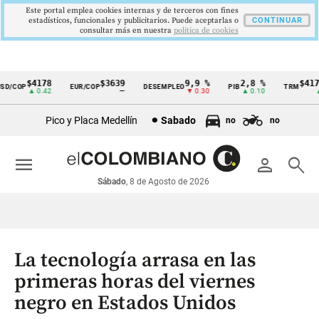
Este portal emplea cookies internas y de terceros con fines
estadísticos, funcionales y publicitarios. Puede aceptarlas o
CONTINUAR
consultar más en nuestra
politica de cookies
$4178
$3639
9,9 %
2,8 %
$4178,
/COP
EUR/COP
DESEMPLEO
PIB
TRM
Cintillo
▲ 0.42
—
▼ 0.30
▲ 0.10
▲ 0
de
Pico y Placa Medellín
Sabado
no
no
indicadores
económicos
menu
person
search
Colombia
Sábado
, 8 de Agosto de 2026
La tecnología arrasa en las
primeras horas del viernes
negro en Estados Unidos