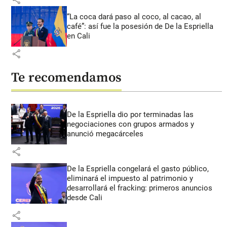
“La coca dará paso al coco, al cacao, al
café”: así fue la posesión de De la Espriella
en Cali
share
Te recomendamos
De la Espriella dio por terminadas las
negociaciones con grupos armados y
anunció megacárceles
share
De la Espriella congelará el gasto público,
eliminará el impuesto al patrimonio y
desarrollará el fracking: primeros anuncios
desde Cali
share