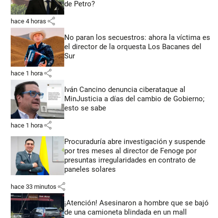
de Petro?
share
hace 4 horas
No paran los secuestros: ahora la víctima es
el director de la orquesta Los Bacanes del
Sur
share
hace 1 hora
Iván Cancino denuncia ciberataque al
MinJusticia a días del cambio de Gobierno;
esto se sabe
share
hace 1 hora
Procuraduría abre investigación y suspende
por tres meses al director de Fenoge por
presuntas irregularidades en contrato de
paneles solares
share
hace 33 minutos
¡Atención! Asesinaron a hombre que se bajó
de una camioneta blindada en un mall