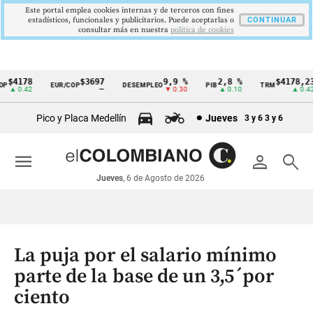
Este portal emplea cookies internas y de terceros con fines
estadísticos, funcionales y publicitarios. Puede aceptarlas o
CONTINUAR
consultar más en nuestra
politica de cookies
$4178
$3697
9,9 %
2,8 %
$4178,23
EUR/COP
DESEMPLEO
PIB
TRM
Cintillo
▲ 0.42
—
▼ 0.30
▲ 0.10
▲ 0.42
de
Pico y Placa Medellín
Jueves
3 y 6
3 y 6
indicadores
económicos
menu
person
search
Colombia
Jueves
, 6 de Agosto de 2026
La puja por el salario mínimo
parte de la base de un 3,5´por
ciento