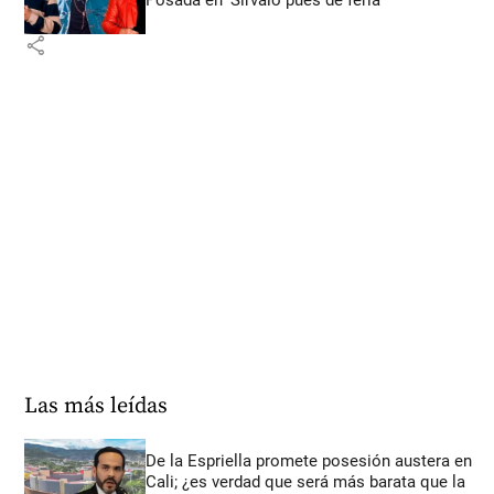
Posada en ‘Sírvalo pues de feria’
share
Las más leídas
De la Espriella promete posesión austera en
Cali; ¿es verdad que será más barata que la