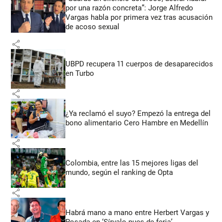
por una razón concreta”: Jorge Alfredo
Vargas habla por primera vez tras acusación
de acoso sexual
share
UBPD recupera 11 cuerpos de desaparecidos
en Turbo
share
¿Ya reclamó el suyo? Empezó la entrega del
bono alimentario Cero Hambre en Medellín
share
Colombia, entre las 15 mejores ligas del
mundo, según el ranking de Opta
share
Habrá mano a mano entre Herbert Vargas y