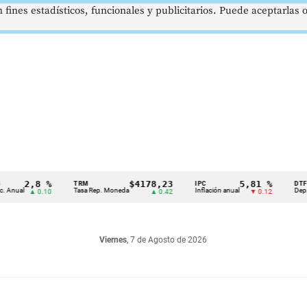
 fines estadísticos, funcionales y publicitarios. Puede aceptarlas
2,8 %
$4178,23
5,81 %
TRM
IPC
DTF
Tasa Rep. Moneda
Inflación anual
Dep. Término
▲ 0.10
▲ 0.42
▼ 0.12
Viernes
, 7 de Agosto de 2026