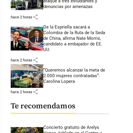
ataque a tres estudiantes y
denuncias por amenazas
share
hace 2 horas
De la Espriella sacará a
Colombia de la Ruta de la Seda
de China, afirma Nate Morris,
candidato a embajador de EE.
UU.
share
hace 2 horas
“Queremos alcanzar la meta de
2.000 mujeres contratadas”:
Carolina Lopera
share
hace 2 horas
Te recomendamos
Concierto gratuito de Arelys