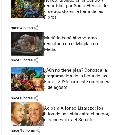
Henao, tablado en el Centro y
recorridos por Santa Elena este
6 de agosto en la Feria de las
Flores
share
hace 4 horas
Murió la bebé hipopótamo
rescatada en el Magdalena
Medio
share
hace 5 horas
¿Aún no tiene plan? Conozca la
programación de la Feria de las
Flores 2026 para este miércoles
5 de agosto
share
hace 8 horas
Adiós a Alfonso Lizarazo: los
hitos de una vida entre el humor,
el secuestro y el Senado
share
hace 10 horas