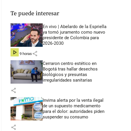
Te puede interesar
En vivo | Abelardo de la Espriella
ya tomó juramento como nuevo
presidente de Colombia para
2026-2030
share
hace 9 horas
Cerraron centro estético en
Bogotá tras hallar desechos
biológicos y presuntas
irregularidades sanitarias
share
Invima alerta por la venta ilegal
de un supuesto medicamento
para el dolor: autoridades piden
suspender su consumo
share