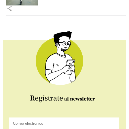
share
Regístrate
al newsletter