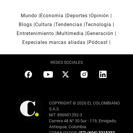
Mundo
Economía
Deportes
Opinión
Blogs
Cultura
Tendencias
Tecnología
Entretenimiento
Multimedia
Generación
Especiales marcas aliadas
Pódcast
REDES SOCIALES
COPYRIGHT © 2026 EL COLOMBIANO
S.A.S
NIT: 890901352-3
Carrera 48 N° 30 Sur - 119, Envigado,
Antioquia, Colombia.
CONMUTADOR:
(57) (604) 3315252