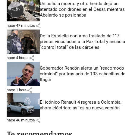
Un policía muerto y otro herido dejó un
atentado con drones en el Cesar, mientras
Abelardo se posionaba
share
hace 47 minutos
De la Espriella confirma traslado de 117
presos vinculados a la Paz Total y anuncia
“control total” de las cárceles
share
hace 4 horas
Gobernador Rendón alerta un “reacomodo
criminal” por traslado de 103 cabecillas de
Itagüí
share
hace 1 hora
El icónico Renault 4 regresa a Colombia,
ahora eléctrico: así es su nueva versión
share
hace 46 minutos
Te recomendamos