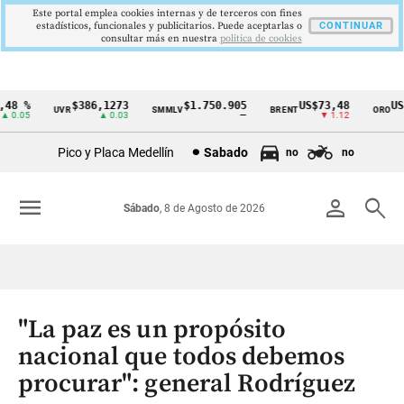
Este portal emplea cookies internas y de terceros con fines
estadísticos, funcionales y publicitarios. Puede aceptarlas o
CONTINUAR
consultar más en nuestra
politica de cookies
8 %
$386,1273
$1.750.905
US$73,48
US$3
UVR
SMMLV
BRENT
ORO
Cintillo
.05
▲ 0.03
—
▼ 1.12
de
Pico y Placa Medellín
Sabado
no
no
indicadores
económicos
menu
person
search
Sábado
, 8 de Agosto de 2026
Colombia
"La paz es un propósito
nacional que todos debemos
procurar": general Rodríguez