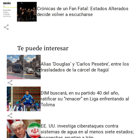
Crónicas de un Fan Fatal: Estados Alterados
decide volver a escucharse
share
Te puede interesar
Alias ‘Douglas’ y ‘Carlos Pesebre’, entre los
trasladados de la cárcel de Itagüí
share
DIM buscará, en su partido 40 del año,
ratificar su “renacer” en Liga enfrentando al
Tolima
share
EE. UU. investiga ciberataques contra
sistemas de agua en al menos siete estados;
sospechas apuntan a Irán