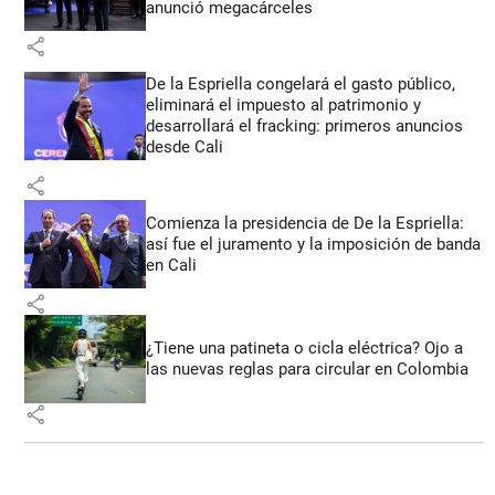
anunció megacárceles
share
De la Espriella congelará el gasto público,
eliminará el impuesto al patrimonio y
desarrollará el fracking: primeros anuncios
desde Cali
share
Comienza la presidencia de De la Espriella:
así fue el juramento y la imposición de banda
en Cali
share
¿Tiene una patineta o cicla eléctrica? Ojo a
las nuevas reglas para circular en Colombia
share