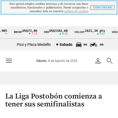
Este portal emplea cookies internas y de terceros con fines
estadísticos, funcionales y publicitarios. Puede aceptarlas o
CONTINUAR
consultar más en nuestra
politica de cookies
05
US$73,48
US$3342,60
1621,34 pts
BRENT
ORO
COLCAP
USD/CO
Cintillo
—
▼ 1.12
▲ 8.20
▲ 0.67
de
Pico y Placa Medellín
Sabado
no
no
indicadores
económicos
menu
person
search
Sábado
, 8 de Agosto de 2026
Colombia
La Liga Postobón comienza a
tener sus semifinalistas