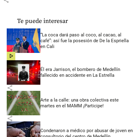
Te puede interesar
“La coca dará paso al coco, al cacao, al
café”: así fue la posesión de De la Espriella
en Cali
share
Él era Jarrison, el bombero de Medellín
fallecido en accidente en La Estrella
share
Arte a la calle: una obra colectiva este
martes en el MAMM ¡Participe!
share
Condenaron a médico por abusar de joven en
consultorio del centro de Medellín