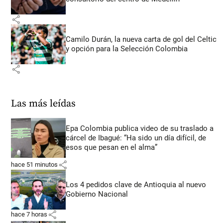
share
Camilo Durán, la nueva carta de gol del Celtic
y opción para la Selección Colombia
share
Las más leídas
Epa Colombia publica video de su traslado a
cárcel de Ibagué: “Ha sido un día difícil, de
esos que pesan en el alma”
share
hace 51 minutos
Los 4 pedidos clave de Antioquia al nuevo
Gobierno Nacional
share
hace 7 horas