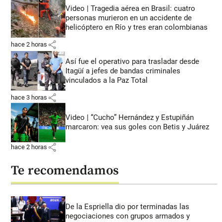
Video | Tragedia aérea en Brasil: cuatro
personas murieron en un accidente de
helicóptero en Río y tres eran colombianas
share
hace 2 horas
Así fue el operativo para trasladar desde
Itagüí a jefes de bandas criminales
vinculados a la Paz Total
share
hace 3 horas
Video | “Cucho” Hernández y Estupiñán
marcaron: vea sus goles con Betis y Juárez
share
hace 2 horas
Te recomendamos
De la Espriella dio por terminadas las
negociaciones con grupos armados y