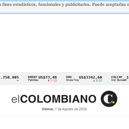
 fines estadísticos, funcionales y publicitarios. Puede aceptarlas
.905
US$73,48
US$3342,60
1621,
BRENT
ORO
COLCAP
Petróleo
Onza Troy
Índ. Bursátil
—
▼ 1.12
▲ 8.20
Viernes
, 7 de Agosto de 2026