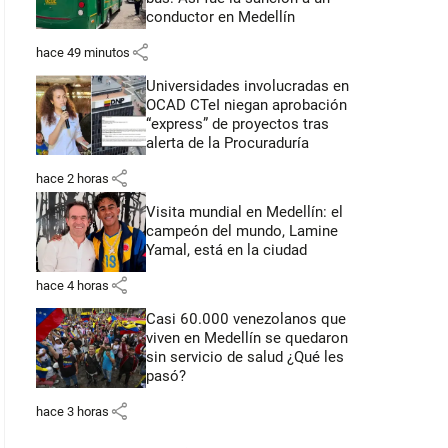
conductor en Medellín
share
hace 49 minutos
Universidades involucradas en
OCAD CTeI niegan aprobación
“express” de proyectos tras
alerta de la Procuraduría
share
hace 2 horas
Visita mundial en Medellín: el
campeón del mundo, Lamine
Yamal, está en la ciudad
share
hace 4 horas
Casi 60.000 venezolanos que
viven en Medellín se quedaron
sin servicio de salud ¿Qué les
pasó?
share
hace 3 horas