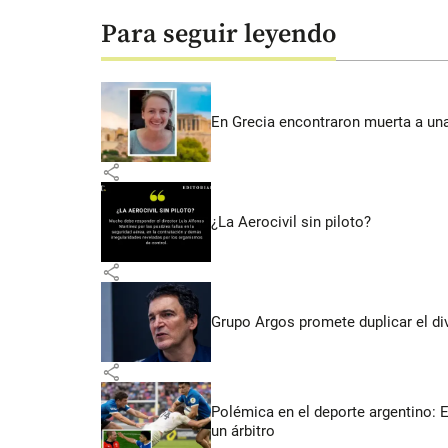
Para seguir leyendo
En Grecia encontraron muerta a un
share
¿La Aerocivil sin piloto?
share
Grupo Argos promete duplicar el d
share
Polémica en el deporte argentino: 
un árbitro