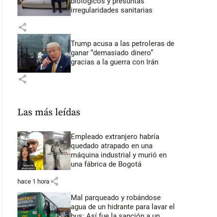
biológicos y presuntas
irregularidades sanitarias
share
Trump acusa a las petroleras de
ganar “demasiado dinero”
gracias a la guerra con Irán
share
Las más leídas
Empleado extranjero habría
quedado atrapado en una
máquina industrial y murió en
una fábrica de Bogotá
share
hace 1 hora
Mal parqueado y robándose
agua de un hidrante para lavar el
bus: Así fue la sanción a un