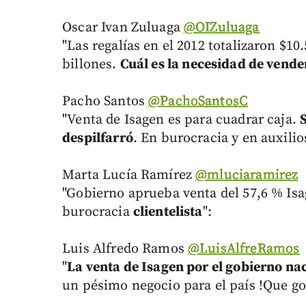
Oscar Ivan Zuluaga
‏@OIZuluaga
"Las regalías en el 2012 totalizaron $10
billones.
Cuál es la necesidad de vende
Pacho Santos
‏@PachoSantosC
"Venta de Isagen es para cuadrar caja.
despilfarró
. En burocracia y en auxilio
Marta Lucía Ramírez
‏@mluciaramirez
"Gobierno aprueba venta del 57,6 % Isag
burocracia
clientelista
":
Luis Alfredo Ramos
‏@LuisAlfreRamos
"
La venta de Isagen por el gobierno na
un pésimo negocio para el país !Que go