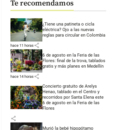
Te recomendamos
¿Tiene una patineta o cicla
eléctrica? Ojo a las nuevas
reglas para circular en Colombia
share
hace 11 horas
6 de agosto en la Feria de las
Flores: final de la trova, tablados
gratis y más planes en Medellín
share
hace 14 horas
Concierto gratuito de Arelys
Henao, tablado en el Centro y
recorridos por Santa Elena este
6 de agosto en la Feria de las
Flores
share
Murió la bebé hipopótamo