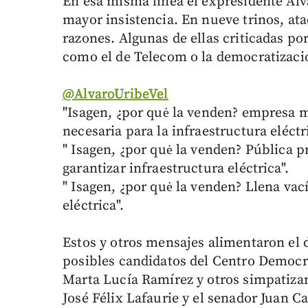
En esa misma línea el expresidente Álv
mayor insistencia. En nueve trinos, at
razones. Algunas de ellas criticadas po
como el de Telecom o la democratizaci
‏@AlvaroUribeVel
"Isagen, ¿por quė la venden? empresa mi
necesaria para la infraestructura eléctri
" Isagen, ¿por quė la venden? Pública p
garantizar infraestructura eléctrica".
" Isagen, ¿por quė la venden? Llena vac
eléctrica".
Estos y otros mensajes alimentaron el 
posibles candidatos del Centro Democrá
Marta Lucía Ramírez y otros simpatiza
José Félix Lafaurie y el senador Juan Ca