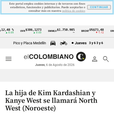
Este portal emplea cookies internas y de terceros con fines
estadísticos, funcionales y publicitarios. Puede aceptarlas o
CONTINUAR
consultar más en nuestra
politica de cookies
2,48 %
$386,1273
$1.750.905
US$73,48
U
UVR
SMMLV
BRENT
ORO
Cintillo
▲ 0.05
▲ 0.03
—
▼ 1.12
de
Pico y Placa Medellín
Jueves
3 y 6
3 y 6
indicadores
económicos
menu
person
search
Colombia
Jueves
, 6 de Agosto de 2026
La hija de Kim Kardashian y
Kanye West se llamará North
West (Noroeste)