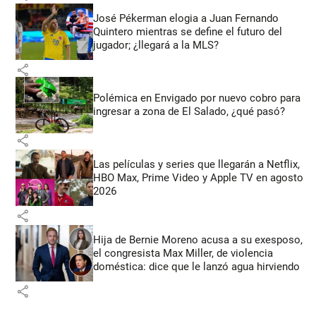
José Pékerman elogia a Juan Fernando
Quintero mientras se define el futuro del
jugador; ¿llegará a la MLS?
share
Polémica en Envigado por nuevo cobro para
ingresar a zona de El Salado, ¿qué pasó?
share
Las películas y series que llegarán a Netflix,
HBO Max, Prime Video y Apple TV en agosto
2026
share
Hija de Bernie Moreno acusa a su exesposo,
el congresista Max Miller, de violencia
doméstica: dice que le lanzó agua hirviendo
share