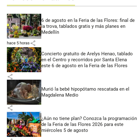
6 de agosto en la Feria de las Flores: final de
la trova, tablados gratis y más planes en
Medellín
share
hace 5 horas
Concierto gratuito de Arelys Henao, tablado
en el Centro y recorridos por Santa Elena
este 6 de agosto en la Feria de las Flores
share
Murió la bebé hipopótamo rescatada en el
Magdalena Medio
share
¿Aún no tiene plan? Conozca la programación
de la Feria de las Flores 2026 para este
miércoles 5 de agosto