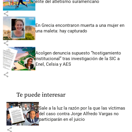
élite del atletismo suramericano
share
En Grecia encontraron muerta a una mujer en
una maleta: hay capturado
share
Acolgen denuncia supuesto “hostigamiento
institucional” tras investigación de la SIC a
Enel, Celsia y AES
share
Te puede interesar
Sale a la luz la razón por la que las víctimas
del caso contra Jorge Alfredo Vargas no
participarán en el juicio
share