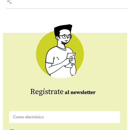
share
Regístrate
al newsletter