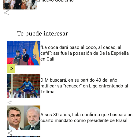
share
Te puede interesar
“La coca dará paso al coco, al cacao, al
café”: así fue la posesión de De la Espriella
en Cali
share
DIM buscará, en su partido 40 del año,
ratificar su “renacer” en Liga enfrentando al
Tolima
share
A sus 80 años, Lula confirma que buscará un
cuarto mandato como presidente de Brasil
share