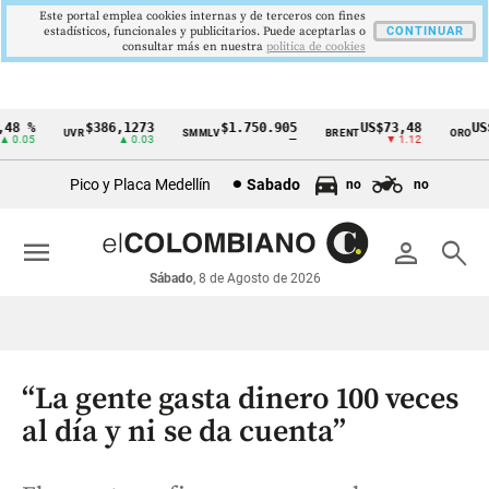
Este portal emplea cookies internas y de terceros con fines
estadísticos, funcionales y publicitarios. Puede aceptarlas o
CONTINUAR
consultar más en nuestra
politica de cookies
 %
$386,1273
$1.750.905
US$73,48
US$3
UVR
SMMLV
BRENT
ORO
Cintillo
.05
▲ 0.03
—
▼ 1.12
de
Pico y Placa Medellín
Sabado
no
no
indicadores
económicos
menu
person
search
Colombia
Sábado
, 8 de Agosto de 2026
“La gente gasta dinero 100 veces
al día y ni se da cuenta”