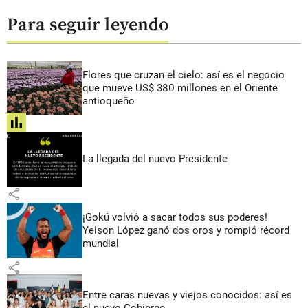
Para seguir leyendo
Flores que cruzan el cielo: así es el negocio
que mueve US$ 380 millones en el Oriente
antioqueño
share
La llegada del nuevo Presidente
share
¡Gokú volvió a sacar todos sus poderes!
Yeison López ganó dos oros y rompió récord
mundial
share
Entre caras nuevas y viejos conocidos: así es
el nuevo Gobierno