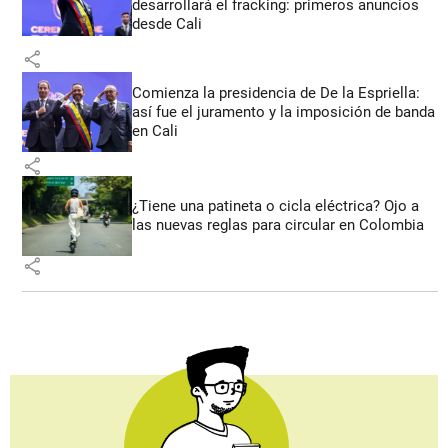
desarrollará el fracking: primeros anuncios
desde Cali
share
Comienza la presidencia de De la Espriella:
así fue el juramento y la imposición de banda
en Cali
share
¿Tiene una patineta o cicla eléctrica? Ojo a
las nuevas reglas para circular en Colombia
share