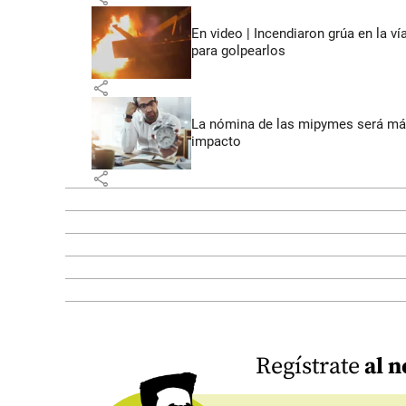
En video | Incendiaron grúa en la v
para golpearlos
share
La nómina de las mipymes será más
impacto
share
Regístrate
al n