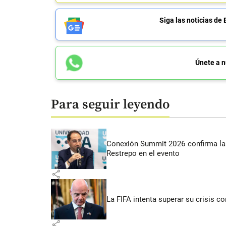
Siga las noticias 
Únete a n
Para seguir leyendo
Conexión Summit 2026 confirma la 
Restrepo en el evento
share
La FIFA intenta superar su crisis co
share