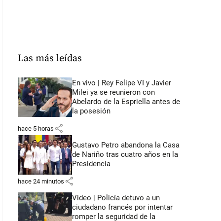
Las más leídas
En vivo | Rey Felipe VI y Javier
Milei ya se reunieron con
Abelardo de la Espriella antes de
la posesión
share
hace 5 horas
Gustavo Petro abandona la Casa
de Nariño tras cuatro años en la
Presidencia
share
hace 24 minutos
Video | Policía detuvo a un
ciudadano francés por intentar
romper la seguridad de la