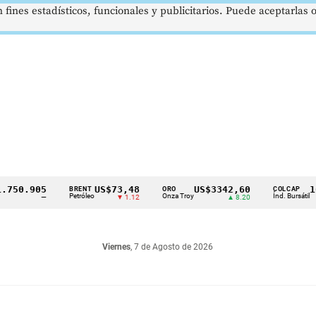
 fines estadísticos, funcionales y publicitarios. Puede aceptarlas
.905
US$73,48
US$3342,60
1621,
BRENT
ORO
COLCAP
Petróleo
Onza Troy
Índ. Bursátil
—
▼ 1.12
▲ 8.20
Viernes
, 7 de Agosto de 2026