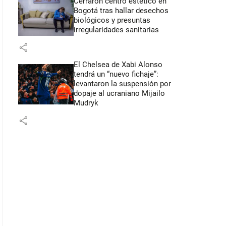
Cerraron centro estético en
Bogotá tras hallar desechos
biológicos y presuntas
irregularidades sanitarias
share
El Chelsea de Xabi Alonso
tendrá un “nuevo fichaje”:
levantaron la suspensión por
dopaje al ucraniano Mijailo
Mudryk
share