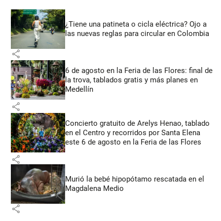
¿Tiene una patineta o cicla eléctrica? Ojo a
las nuevas reglas para circular en Colombia
share
6 de agosto en la Feria de las Flores: final de
la trova, tablados gratis y más planes en
Medellín
share
Concierto gratuito de Arelys Henao, tablado
en el Centro y recorridos por Santa Elena
este 6 de agosto en la Feria de las Flores
share
Murió la bebé hipopótamo rescatada en el
Magdalena Medio
share