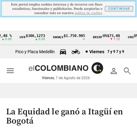
Este portal emplea cookies internas y de terceros con fines
estadísticos, funcionales y publicitarios. Puede aceptarlas o
CONTINUAR
consultar más en nuestra
politica de cookies
48 %
$386,1273
$1.750.905
US$73,48
US$
UVR
SMMLV
BRENT
ORO
Cintillo
0.05
▲ 0.03
—
▼ 1.12
de
Pico y Placa Medellín
Viernes
7 y 9
7 y 9
indicadores
económicos
menu
person
search
Colombia
Viernes
, 7 de Agosto de 2026
La Equidad le ganó a Itagüí en
Bogotá