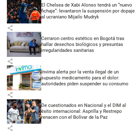
El Chelsea de Xabi Alonso tendrá un “nuevo
fichaje”: levantaron la suspensión por dopaje
al ucraniano Mijailo Mudryk
share
Cerraron centro estético en Bogotá tras
hallar desechos biológicos y presuntas
irregularidades sanitarias
share
Invima alerta por la venta ilegal de un
supuesto medicamento para el dolor:
autoridades piden suspender su consumo
share
De cuestionados en Nacional y el DIM al
éxito internacional: Asprilla y Restrepo
renacen con el Bolívar de la Paz
share