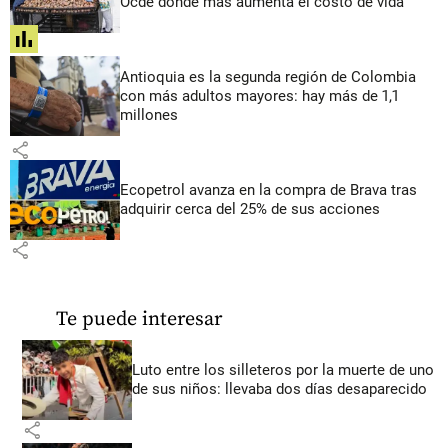
Ocde donde más aumenta el costo de vida
share
Antioquia es la segunda región de Colombia
con más adultos mayores: hay más de 1,1
millones
share
Ecopetrol avanza en la compra de Brava tras
adquirir cerca del 25% de sus acciones
share
Te puede interesar
Luto entre los silleteros por la muerte de uno
de sus niños: llevaba dos días desaparecido
share