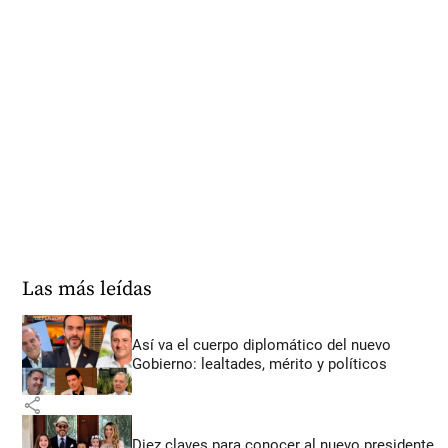
Las más leídas
Así va el cuerpo diplomático del nuevo
Gobierno: lealtades, mérito y políticos
share
Diez claves para conocer al nuevo presidente