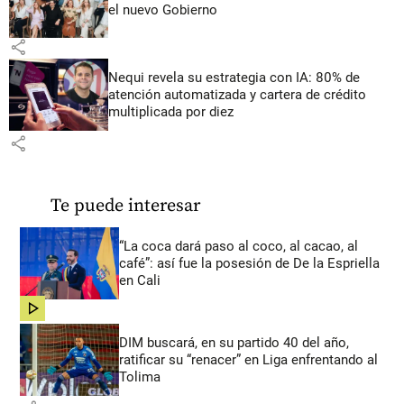
el nuevo Gobierno
share
Nequi revela su estrategia con IA: 80% de
atención automatizada y cartera de crédito
multiplicada por diez
share
Te puede interesar
“La coca dará paso al coco, al cacao, al
café”: así fue la posesión de De la Espriella
en Cali
share
DIM buscará, en su partido 40 del año,
ratificar su “renacer” en Liga enfrentando al
Tolima