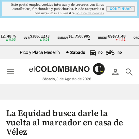
Este portal emplea cookies internas y de terceros con fines
estadísticos, funcionales y publicitarios. Puede aceptarlas o
CONTINUAR
consultar más en nuestra
politica de cookies
2,48 %
$386,1273
$1.750.905
US$73,48
U
UVR
SMMLV
BRENT
ORO
Cintillo
▲ 0.05
▲ 0.03
—
▼ 1.12
de
Pico y Placa Medellín
Sabado
no
no
indicadores
económicos
menu
person
search
Colombia
Sábado
, 8 de Agosto de 2026
La Equidad busca darle la
vuelta al marcador en casa de
Vélez