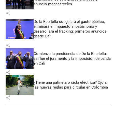
anunció megacárceles
share
De la Espriella congelará el gasto público,
eliminará el impuesto al patrimonio y
desarrollará el fracking: primeros anuncios
desde Cali
share
Comienza la presidencia de De la Espriella:
así fue el juramento y la imposición de banda
en Cali
share
¿Tiene una patineta o cicla eléctrica? Ojo a
las nuevas reglas para circular en Colombia
share