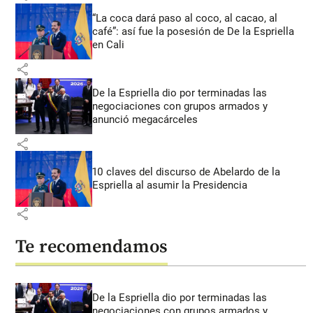
“La coca dará paso al coco, al cacao, al
café”: así fue la posesión de De la Espriella
en Cali
share
De la Espriella dio por terminadas las
negociaciones con grupos armados y
anunció megacárceles
share
10 claves del discurso de Abelardo de la
Espriella al asumir la Presidencia
share
Te recomendamos
De la Espriella dio por terminadas las
negociaciones con grupos armados y