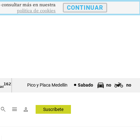
 o consultar más en nuestra
CONTINUAR
politica de cookies
621,34 pts
$4178
$3639
9,9 %
USD/COP
EUR/COP
DESEMPLEO
Pico y Placa Medellín
Sabado
no
no
Dólar Spot
Euro Spot
Tasa Nacional
▲ 0.67
▲ 0.42
—
▼ 0.30
search
menu
person
Suscríbete