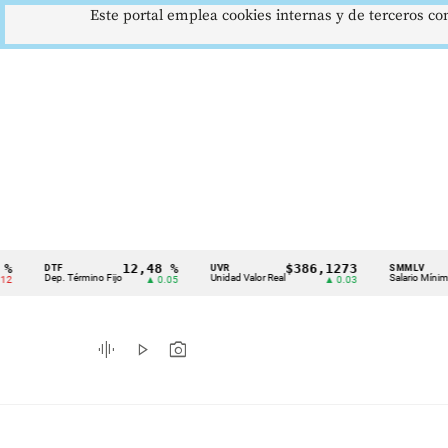
Este portal emplea cookies internas y de terceros con
12,48 %
$386,1273
$1
DTF
UVR
SMMLV
Cintillo
Dep. Término Fijo
Unidad Valor Real
Salario Mínimo
▲ 0.05
▲ 0.03
de
indicadores
graphic_eq
play_arrow
photo_camera
económicos
Colombia