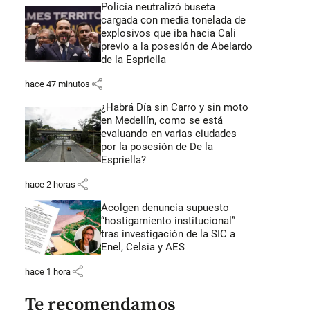
Policía neutralizó buseta
cargada con media tonelada de
explosivos que iba hacia Cali
previo a la posesión de Abelardo
de la Espriella
share
hace 47 minutos
¿Habrá Día sin Carro y sin moto
en Medellín, como se está
evaluando en varias ciudades
por la posesión de De la
Espriella?
share
hace 2 horas
Acolgen denuncia supuesto
“hostigamiento institucional”
tras investigación de la SIC a
Enel, Celsia y AES
share
hace 1 hora
Te recomendamos