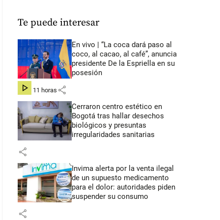
Te puede interesar
En vivo | “La coca dará paso al
coco, al cacao, al café”, anuncia
presidente De la Espriella en su
posesión
share
hace 11 horas
Cerraron centro estético en
Bogotá tras hallar desechos
biológicos y presuntas
irregularidades sanitarias
share
Invima alerta por la venta ilegal
de un supuesto medicamento
para el dolor: autoridades piden
suspender su consumo
share