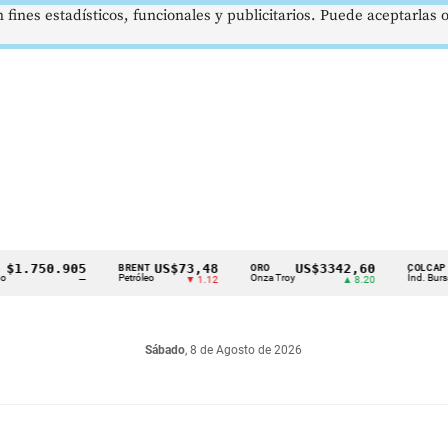
 fines estadísticos, funcionales y publicitarios. Puede aceptarlas
.750.905
US$73,48
US$3342,60
1
BRENT
ORO
COLCAP
Petróleo
Onza Troy
Índ. Bursátil
—
▼ 1.12
▲ 8.20
Sábado
, 8 de Agosto de 2026