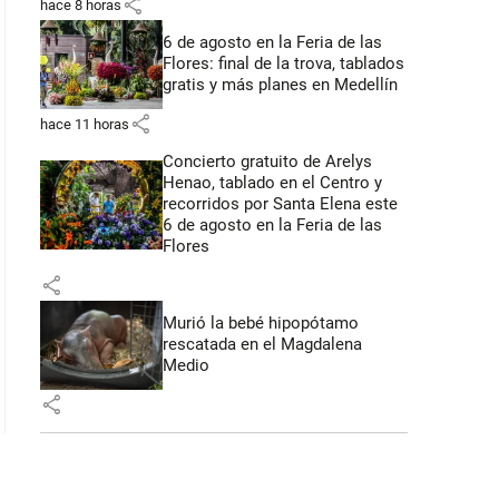
share
hace 8 horas
6 de agosto en la Feria de las
Flores: final de la trova, tablados
gratis y más planes en Medellín
share
hace 11 horas
Concierto gratuito de Arelys
Henao, tablado en el Centro y
recorridos por Santa Elena este
6 de agosto en la Feria de las
Flores
share
Murió la bebé hipopótamo
rescatada en el Magdalena
Medio
share