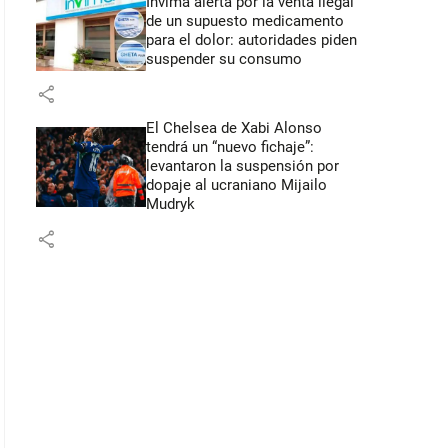
Invima alerta por la venta ilegal
de un supuesto medicamento
para el dolor: autoridades piden
suspender su consumo
share
El Chelsea de Xabi Alonso
tendrá un “nuevo fichaje”:
levantaron la suspensión por
dopaje al ucraniano Mijailo
Mudryk
share