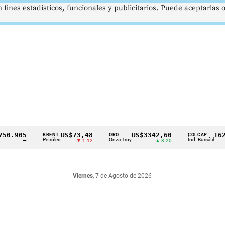
 fines estadísticos, funcionales y publicitarios. Puede aceptarlas
905
US$73,48
US$3342,60
1621,3
BRENT
ORO
COLCAP
Petróleo
Onza Troy
Índ. Bursátil
—
▼ 1.12
▲ 8.20
Viernes
, 7 de Agosto de 2026