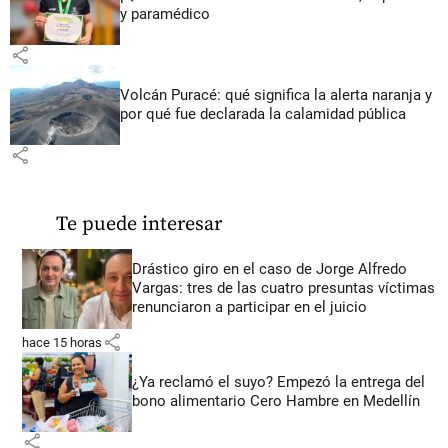
y paramédico
share
Volcán Puracé: qué significa la alerta naranja y
por qué fue declarada la calamidad pública
share
Te puede interesar
Drástico giro en el caso de Jorge Alfredo
Vargas: tres de las cuatro presuntas víctimas
renunciaron a participar en el juicio
share
hace 15 horas
¿Ya reclamó el suyo? Empezó la entrega del
bono alimentario Cero Hambre en Medellín
share