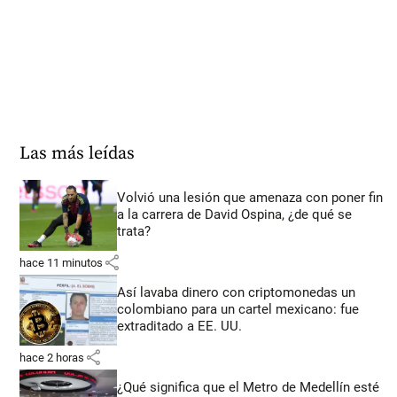
Las más leídas
Volvió una lesión que amenaza con poner fin
a la carrera de David Ospina, ¿de qué se
trata?
share
hace 11 minutos
Así lavaba dinero con criptomonedas
un
colombiano para un cartel mexicano: fue
extraditado a EE. UU.
share
hace 2 horas
¿Qué significa que el Metro de Medellín esté