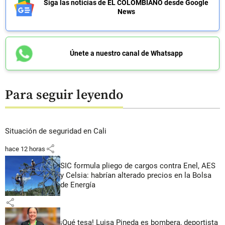
Siga las noticias de EL COLOMBIANO desde Google
News
Únete a nuestro canal de Whatsapp
Para seguir leyendo
Situación de seguridad en Cali
share
hace 12 horas
SIC formula pliego de cargos contra Enel, AES
y Celsia: habrían alterado precios en la Bolsa
de Energía
share
¡Qué tesa! Luisa Pineda es bombera, deportista