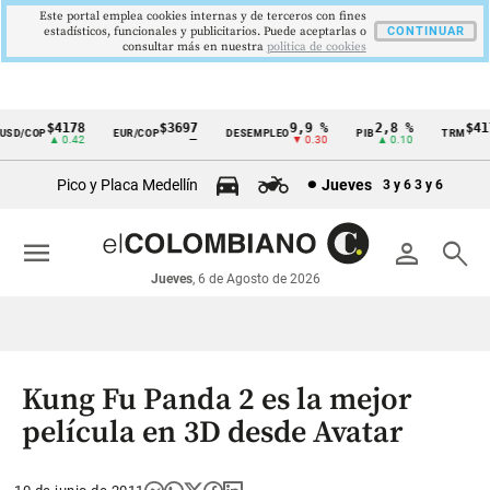
Este portal emplea cookies internas y de terceros con fines
estadísticos, funcionales y publicitarios. Puede aceptarlas o
CONTINUAR
consultar más en nuestra
politica de cookies
$4178
$3697
9,9 %
2,8 %
$4178
D/COP
EUR/COP
DESEMPLEO
PIB
TRM
Cintillo
▲ 0.42
—
▼ 0.30
▲ 0.10
▲ 
de
Pico y Placa Medellín
Jueves
3 y 6
3 y 6
indicadores
económicos
menu
person
search
Colombia
Jueves
, 6 de Agosto de 2026
Kung Fu Panda 2 es la mejor
película en 3D desde Avatar