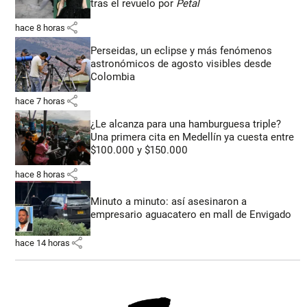
tras el revuelo por
Petal
share
hace 8 horas
Perseidas, un eclipse y más fenómenos
astronómicos de agosto visibles desde
Colombia
share
hace 7 horas
¿Le alcanza para una hamburguesa triple?
Una primera cita en Medellín ya cuesta entre
$100.000 y $150.000
share
hace 8 horas
Minuto a minuto: así asesinaron a
empresario aguacatero en mall de Envigado
share
hace 14 horas