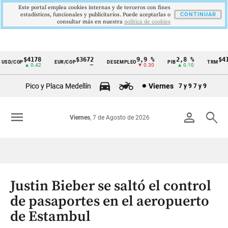
Este portal emplea cookies internas y de terceros con fines
estadísticos, funcionales y publicitarios. Puede aceptarlas o
CONTINUAR
consultar más en nuestra
politica de cookies
$4178
$3672
9,9 %
2,8 %
$417
SD/COP
EUR/COP
DESEMPLEO
PIB
TRM
Cintillo
▲ 0.42
—
▼ 0.30
▲ 0.10
▲
de
Pico y Placa Medellín
Viernes
7 y 9
7 y 9
indicadores
económicos
menu
person
search
Viernes
, 7 de Agosto de 2026
Colombia
Justin Bieber se saltó el control
de pasaportes en el aeropuerto
de Estambul