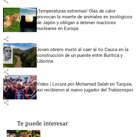
share
¡Temperaturas extremas! Olas de calor
provocan la muerte de animales en zoológicos
de Japón y obligan a detener reactores
nucleares en Europa
share
Joven obrero murió al caer al río Cauca en la
construcción de un puente entre Buriticá y
Liborina
share
Video | Locura por Mohamed Salah en Turquía;
así recibieron al nuevo jugador del Trabzonspor
share
Te puede interesar