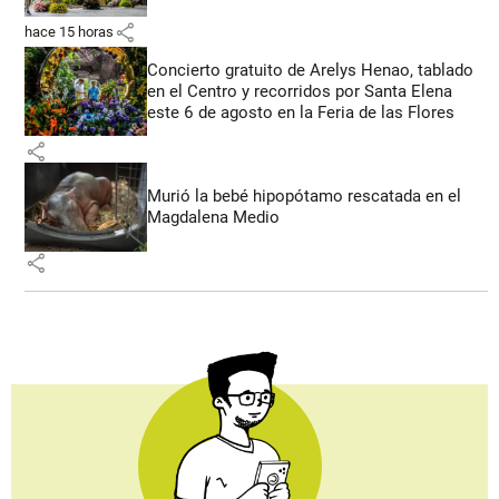
share
hace 15 horas
Concierto gratuito de Arelys Henao, tablado
en el Centro y recorridos por Santa Elena
este 6 de agosto en la Feria de las Flores
share
Murió la bebé hipopótamo rescatada en el
Magdalena Medio
share