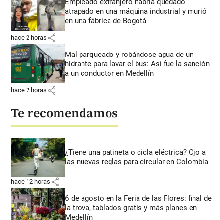
Empleado extranjero habría quedado
atrapado en una máquina industrial y murió
en una fábrica de Bogotá
share
hace 2 horas
Mal parqueado y robándose agua de un
hidrante para lavar el bus: Así fue la sanción
a un conductor en Medellín
share
hace 2 horas
Te recomendamos
¿Tiene una patineta o cicla eléctrica? Ojo a
las nuevas reglas para circular en Colombia
share
hace 12 horas
6 de agosto en la Feria de las Flores: final de
la trova, tablados gratis y más planes en
Medellín