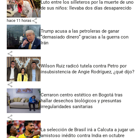
Luto entre los silleteros por la muerte de uno
de sus niños: llevaba dos días desaparecido
share
hace 11 horas
Trump acusa a las petroleras de ganar
“demasiado dinero” gracias a la guerra con
Irán
share
Wilson Ruiz radicó tutela contra Petro por
insubsistencia de Angie Rodríguez, ¿qué dijo?
share
Cerraron centro estético en Bogotá tras
hallar desechos biológicos y presuntas
irregularidades sanitarias
share
La selección de Brasil irá a Calcuta a jugar un
amistoso inédito contra India en octubre