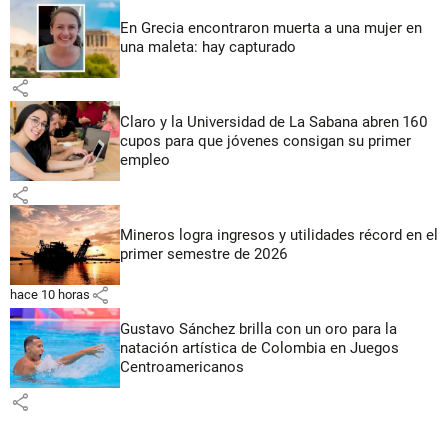
En Grecia encontraron muerta a una mujer en
una maleta: hay capturado
share
Claro y la Universidad de La Sabana abren 160
cupos para que jóvenes consigan su primer
empleo
share
Mineros logra ingresos y utilidades récord en el
primer semestre de 2026
share
hace 10 horas
Gustavo Sánchez brilla con un oro para la
natación artística de Colombia en Juegos
Centroamericanos
share