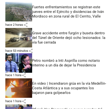
Fuertes enfrentamientos se registran este
jueves entre el Ejército y disidencias de Iván
Mordisco en zona rural de El Cerrito, Valle
share
hace 2 horas
Grave accidente entre furgón y buseta dentro
del Túnel de Oriente dejó ocho lesionados: la
vía fue cerrada
share
hace 53 minutos
Petro nombró a Inti Asprilla como notario
interino a un día de dejar la Presidencia
share
hace 1 hora
En video | Incendiaron grúa en la vía Medellín-
Costa Atlántica y a sus ocupantes los
bajaron para golpearlos
share
hace 1 hora