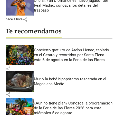
Oficial: Yan Diomandé es nuevo jugador del
Real Madrid; conozca los detalles del
traspaso
share
hace 1 hora
Te recomendamos
Concierto gratuito de Arelys Henao, tablado
en el Centro y recorridos por Santa Elena
este 6 de agosto en la Feria de las Flores
share
Murió la bebé hipopótamo rescatada en el
Magdalena Medio
share
¿Aún no tiene plan? Conozca la programación
de la Feria de las Flores 2026 para este
miércoles 5 de agosto