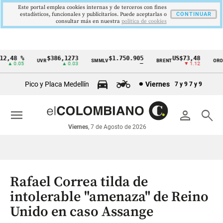
Este portal emplea cookies internas y de terceros con fines
estadísticos, funcionales y publicitarios. Puede aceptarlas o
CONTINUAR
consultar más en nuestra
politica de cookies
,48 %
$386,1273
$1.750.905
US$73,48
US
UVR
SMMLV
BRENT
ORO
Cintillo
▲ 0.05
▲ 0.03
—
▼ 1.12
de
Pico y Placa Medellín
Viernes
7 y 9
7 y 9
indicadores
económicos
menu
person
search
Colombia
Viernes
, 7 de Agosto de 2026
Rafael Correa tilda de
intolerable "amenaza" de Reino
Unido en caso Assange