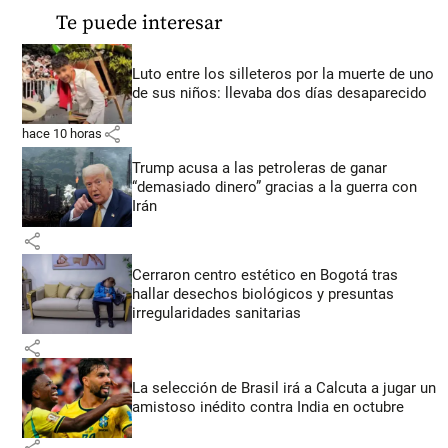
Te puede interesar
Luto entre los silleteros por la muerte de uno
de sus niños: llevaba dos días desaparecido
share
hace 10 horas
Trump acusa a las petroleras de ganar
“demasiado dinero” gracias a la guerra con
Irán
share
Cerraron centro estético en Bogotá tras
hallar desechos biológicos y presuntas
irregularidades sanitarias
share
La selección de Brasil irá a Calcuta a jugar un
amistoso inédito contra India en octubre
share