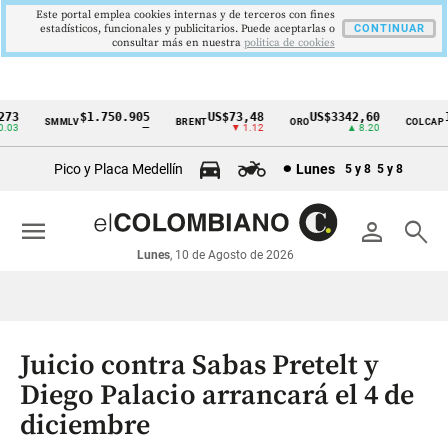
Este portal emplea cookies internas y de terceros con fines
estadísticos, funcionales y publicitarios. Puede aceptarlas o
CONTINUAR
consultar más en nuestra
politica de cookies
3
$1.750.905
US$73,48
US$3342,60
16
SMMLV
BRENT
ORO
COLCAP
Cintillo
3
—
▼ 1.12
▲ 8.20
de
Pico y Placa Medellín
Lunes
5 y 8
5 y 8
indicadores
económicos
menu
person
search
Colombia
Lunes
, 10 de Agosto de 2026
Juicio contra Sabas Pretelt y
Diego Palacio arrancará el 4 de
diciembre