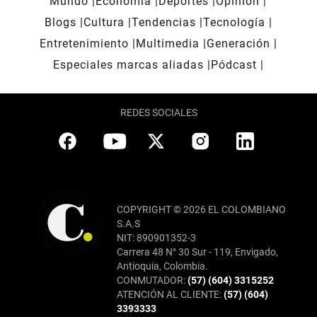
Mundo
Economía
Deportes
Opinión
Blogs
Cultura
Tendencias
Tecnología
Entretenimiento
Multimedia
Generación
Especiales marcas aliadas
Pódcast
REDES SOCIALES
COPYRIGHT © 2026 EL COLOMBIANO
S.A.S
NIT: 890901352-3
Carrera 48 N° 30 Sur - 119, Envigado,
Antioquia, Colombia.
CONMUTADOR:
(57) (604) 3315252
ATENCIÓN AL CLIENTE:
(57) (604)
3393333