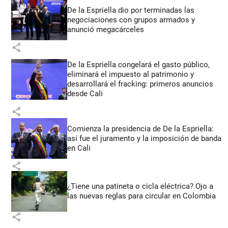
De la Espriella dio por terminadas las
negociaciones con grupos armados y
anunció megacárceles
share
De la Espriella congelará el gasto público,
eliminará el impuesto al patrimonio y
desarrollará el fracking: primeros anuncios
desde Cali
share
Comienza la presidencia de De la Espriella:
así fue el juramento y la imposición de banda
en Cali
share
¿Tiene una patineta o cicla eléctrica? Ojo a
las nuevas reglas para circular en Colombia
share