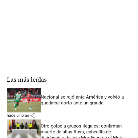
Las más leídas
Nacional se rajó ante América y volvió a
quedarse corto ante un grande
share
hace 5 horas
Otro golpe a grupos ilegales: confirman
muerte de alias Ruso, cabecilla de
disidencias de Iván Mordisco en el Meta