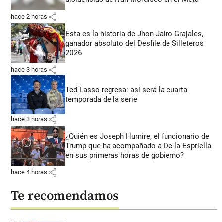
share
hace 2 horas
Esta es la historia de Jhon Jairo Grajales,
ganador absoluto del Desfile de Silleteros
2026
share
hace 3 horas
Ted Lasso regresa: así será la cuarta
temporada de la serie
share
hace 3 horas
¿Quién es Joseph Humire, el funcionario de
Trump que ha acompañado a De la Espriella
en sus primeras horas de gobierno?
share
hace 4 horas
Te recomendamos