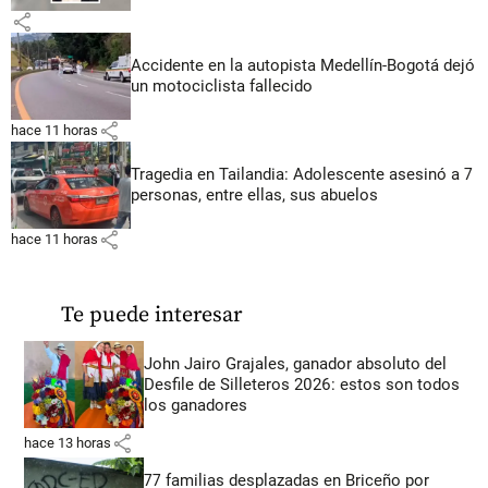
share
Accidente en la autopista Medellín-Bogotá dejó
un motociclista fallecido
share
hace 11 horas
Tragedia en Tailandia: Adolescente asesinó a 7
personas, entre ellas, sus abuelos
share
hace 11 horas
Te puede interesar
John Jairo Grajales, ganador absoluto del
Desfile de Silleteros 2026: estos son todos
los ganadores
share
hace 13 horas
77 familias desplazadas en Briceño por