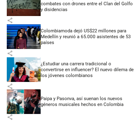
combates con drones entre el Clan del Golfo
y disidencias
share
Colombiamoda dejó US$22 millones para
Medellín y reunió a 65.000 asistentes de 53
países
share
¿Estudiar una carrera tradicional o
convertirse en influencer? El nuevo dilema de
los jóvenes colombianos
share
Paipa y Pasonva, así suenan los nuevos
géneros musicales hechos en Colombia
share