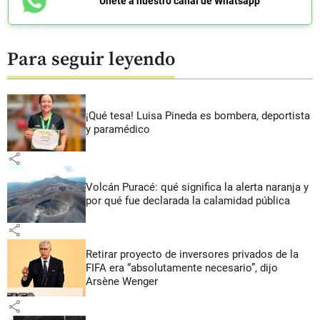
Únete a nuestro canal de Whatsapp
Para seguir leyendo
¡Qué tesa! Luisa Pineda es bombera, deportista
y paramédico
share
Volcán Puracé: qué significa la alerta naranja y
por qué fue declarada la calamidad pública
share
Retirar proyecto de inversores privados de la
FIFA era “absolutamente necesario”, dijo
Arsène Wenger
share