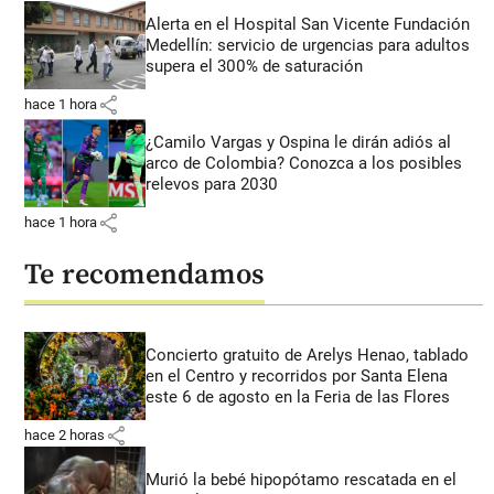
Alerta en el Hospital San Vicente Fundación
Medellín: servicio de urgencias para adultos
supera el 300% de saturación
share
hace 1 hora
¿Camilo Vargas y Ospina le dirán adiós al
arco de Colombia? Conozca a los posibles
relevos para 2030
share
hace 1 hora
Te recomendamos
Concierto gratuito de Arelys Henao, tablado
en el Centro y recorridos por Santa Elena
este 6 de agosto en la Feria de las Flores
share
hace 2 horas
Murió la bebé hipopótamo rescatada en el