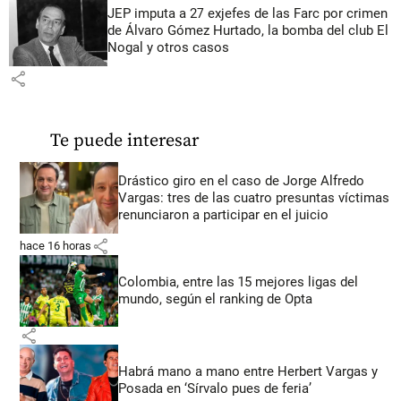
JEP imputa a 27 exjefes de las Farc por crimen
de Álvaro Gómez Hurtado, la bomba del club El
Nogal y otros casos
share
Te puede interesar
Drástico giro en el caso de Jorge Alfredo
Vargas: tres de las cuatro presuntas víctimas
renunciaron a participar en el juicio
share
hace 16 horas
Colombia, entre las 15 mejores ligas del
mundo, según el ranking de Opta
share
Habrá mano a mano entre Herbert Vargas y
Posada en ‘Sírvalo pues de feria’