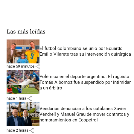
Las más leídas
El fútbol colombiano se unió por Eduardo
Emilio Vilarete tras su intervención quirúrgica
share
hace 59 minutos
Polémica en el deporte argentino: El rugbista
Tomás Albornoz fue suspendido por intimidar
a un árbitro
share
hace 1 hora
Veedurías denuncian a los catalanes Xavier
Vendrell y Manuel Grau de mover contratos y
nombramientos en Ecopetrol
share
hace 2 horas