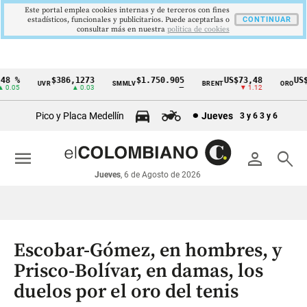
Este portal emplea cookies internas y de terceros con fines
estadísticos, funcionales y publicitarios. Puede aceptarlas o
CONTINUAR
consultar más en nuestra
politica de cookies
 %
$386,1273
$1.750.905
US$73,48
US$3
UVR
SMMLV
BRENT
ORO
Cintillo
.05
▲ 0.03
—
▼ 1.12
de
Pico y Placa Medellín
Jueves
3 y 6
3 y 6
indicadores
económicos
menu
person
search
Colombia
Jueves
, 6 de Agosto de 2026
Escobar-Gómez, en hombres, y
Prisco-Bolívar, en damas, los
duelos por el oro del tenis