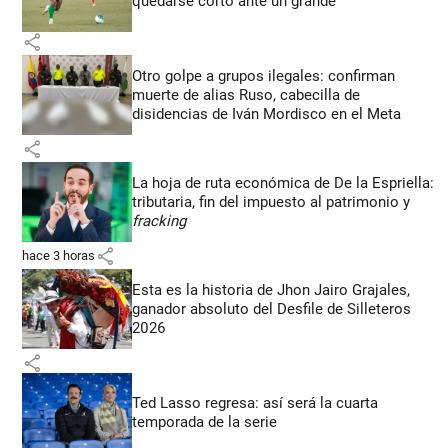
quedarse corto ante un grande
share
Otro golpe a grupos ilegales: confirman
muerte de alias Ruso, cabecilla de
disidencias de Iván Mordisco en el Meta
share
La hoja de ruta económica de De la Espriella:
tributaria, fin del impuesto al patrimonio y
fracking
share
hace 3 horas
Esta es la historia de Jhon Jairo Grajales,
ganador absoluto del Desfile de Silleteros
2026
share
Ted Lasso regresa: así será la cuarta
temporada de la serie