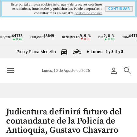
Este portal emplea cookies internas y de terceros con fines
estadísticos, funcionales y publicitarios. Puede aceptarlas o
CONTINUAR
consultar más en nuestra
politica de cookies
$4178
$3649
9,9 %
2,8 %
$4178
D/COP
EUR/COP
DESEMPLEO
PIB
TRM
Cintillo
▲ 0.42
—
▼ 0.30
▲ 0.10
▲ 0
de
Pico y Placa Medellín
Lunes
5 y 8
5 y 8
indicadores
económicos
menu
person
search
Lunes
, 10 de Agosto de 2026
Colombia
Judicatura definirá futuro del
comandante de la Policía de
Antioquia, Gustavo Chavarro