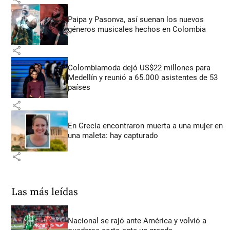
Paipa y Pasonva, así suenan los nuevos
géneros musicales hechos en Colombia
share
Colombiamoda dejó US$22 millones para
Medellín y reunió a 65.000 asistentes de 53
países
share
En Grecia encontraron muerta a una mujer en
una maleta: hay capturado
share
Las más leídas
Nacional se rajó ante América y volvió a