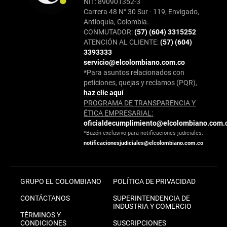
NIT: 890901352-3
Carrera 48 N° 30 Sur - 119, Envigado,
Antioquia, Colombia.
CONMUTADOR:
(57) (604) 3315252
ATENCIÓN AL CLIENTE:
(57) (604)
3393333
servicio@elcolombiano.com.co
*Para asuntos relacionados con
peticiones, quejas y reclamos (PQR),
haz clic aquí
PROGRAMA DE TRANSPARENCIA Y
ÉTICA EMPRESARIAL:
oficialdecumplimiento@elcolombiano.com.
*Buzón exclusivo para notificaciones judiciales:
notificacionesjudiciales@elcolombiano.com.co
GRUPO EL COLOMBIANO
POLÍTICA DE PRIVACIDAD
CONTÁCTANOS
SUPERINTENDENCIA DE
INDUSTRIA Y COMERCIO
TÉRMINOS Y
CONDICIONES
SUSCRIPCIONES