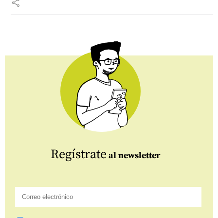
share
Regístrate
al newsletter