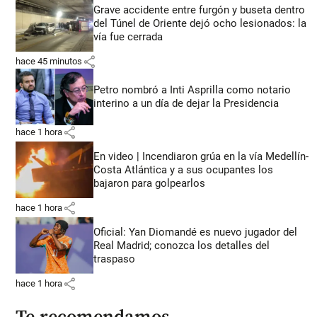
Grave accidente entre furgón y buseta dentro
del Túnel de Oriente dejó ocho lesionados: la
vía fue cerrada
share
hace 45 minutos
Petro nombró a Inti Asprilla como notario
interino a un día de dejar la Presidencia
share
hace 1 hora
En video | Incendiaron grúa en la vía Medellín-
Costa Atlántica y a sus ocupantes los
bajaron para golpearlos
share
hace 1 hora
Oficial: Yan Diomandé es nuevo jugador del
Real Madrid; conozca los detalles del
traspaso
share
hace 1 hora