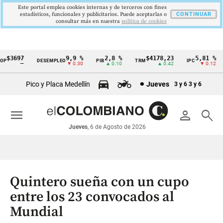
Este portal emplea cookies internas y de terceros con fines
estadísticos, funcionales y publicitarios. Puede aceptarlas o
CONTINUAR
consultar más en nuestra
politica de cookies
$3697
9,9 %
2,8 %
$4178,23
5,81 %
DESEMPLEO
PIB
TRM
IPC
D
Cintillo
—
▼ 0.30
▲ 0.10
▲ 0.42
▼ 0.12
de
Pico y Placa Medellín
Jueves
3 y 6
3 y 6
indicadores
económicos
menu
person
search
Colombia
Jueves
, 6 de Agosto de 2026
Quintero sueña con un cupo
entre los 23 convocados al
Mundial