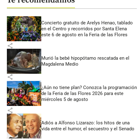
Te recomendamos
Concierto gratuito de Arelys Henao, tablado
en el Centro y recorridos por Santa Elena
este 6 de agosto en la Feria de las Flores
share
Murió la bebé hipopótamo rescatada en el
Magdalena Medio
share
¿Aún no tiene plan? Conozca la programación
de la Feria de las Flores 2026 para este
miércoles 5 de agosto
share
Adiós a Alfonso Lizarazo: los hitos de una
vida entre el humor, el secuestro y el Senado