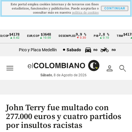
Este portal emplea cookies internas y de terceros con fines
estadísticos, funcionales y publicitarios. Puede aceptarlas o
CONTINUAR
consultar más en nuestra
politica de cookies
$4178
$3648
9,9 %
2,8 %
$4178,
COP
EUR/COP
DESEMPLEO
PIB
TRM
Cintillo
▲ 0.42
▲ 10.00
▼ 0.30
▲ 0.10
▲ 0.
de
Pico y Placa Medellín
Sabado
no
no
indicadores
económicos
menu
person
search
Colombia
Sábado
, 8 de Agosto de 2026
John Terry fue multado con
277.000 euros y cuatro partidos
por insultos racistas