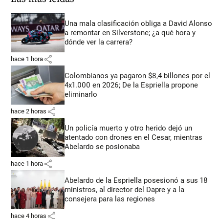
Una mala clasificación obliga a David Alonso
a remontar en Silverstone; ¿a qué hora y
dónde ver la carrera?
share
hace 1 hora
Colombianos ya pagaron $8,4 billones por el
4x1.000 en 2026; De la Espriella propone
eliminarlo
share
hace 2 horas
Un policía muerto y otro herido dejó un
atentado con drones en el Cesar, mientras
Abelardo se posionaba
share
hace 1 hora
Abelardo de la Espriella posesionó a sus 18
ministros, al director del Dapre y a la
consejera para las regiones
share
hace 4 horas