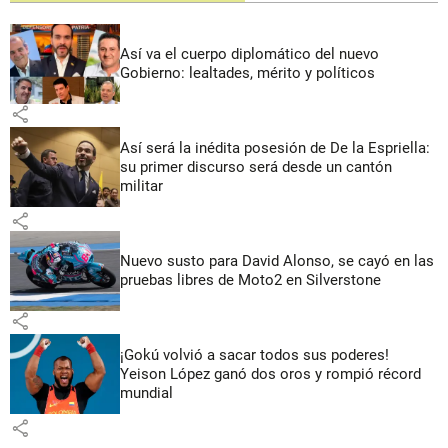
Así va el cuerpo diplomático del nuevo
Gobierno: lealtades, mérito y políticos
share
Así será la inédita posesión de De la Espriella:
su primer discurso será desde un cantón
militar
share
Nuevo susto para David Alonso, se cayó en las
pruebas libres de Moto2 en Silverstone
share
¡Gokú volvió a sacar todos sus poderes!
Yeison López ganó dos oros y rompió récord
mundial
share