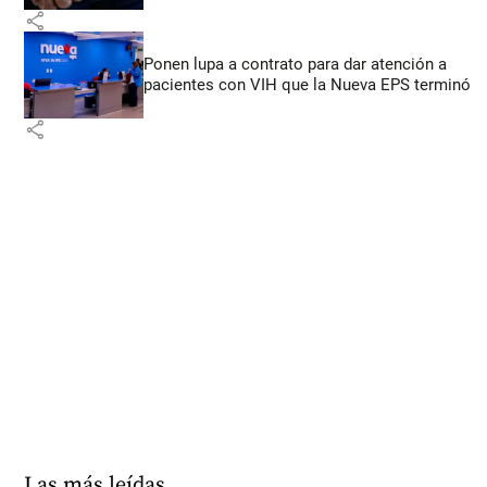
share
Ponen lupa a contrato para dar atención a
pacientes con VIH que la Nueva EPS terminó
share
Las más leídas