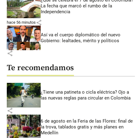
La fecha que marcó el rumbo de la
Independencia
share
hace 56 minutos
Así va el cuerpo diplomático del nuevo
Gobierno: lealtades, mérito y políticos
share
Te recomendamos
¿Tiene una patineta o cicla eléctrica? Ojo a
las nuevas reglas para circular en Colombia
share
6 de agosto en la Feria de las Flores: final de
la trova, tablados gratis y más planes en
Medellín