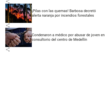
share
¡Pilas con las quemas! Barbosa decretó
alerta naranja por incendios forestales
share
Condenaron a médico por abusar de joven en
consultorio del centro de Medellín
share