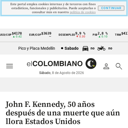
Este portal emplea cookies internas y de terceros con fines
estadísticos, funcionales y publicitarios. Puede aceptarlas o
CONTINUAR
consultar más en nuestra
politica de cookies
$4178
$3639
9,9 %
2,8 %
$4178,
/COP
EUR/COP
DESEMPLEO
PIB
TRM
Cintillo
▲ 0.42
—
▼ 0.30
▲ 0.10
▲ 0
de
Pico y Placa Medellín
Sabado
no
no
indicadores
económicos
menu
person
search
Colombia
Sábado
, 8 de Agosto de 2026
John F. Kennedy, 50 años
después de una muerte que aún
llora Estados Unidos