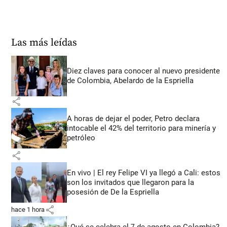
Las más leídas
Diez claves para conocer al nuevo presidente
de Colombia, Abelardo de la Espriella
share
A horas de dejar el poder, Petro declara
intocable el 42% del territorio para minería y
petróleo
share
En vivo | El rey Felipe VI ya llegó a Cali: estos
son los invitados que llegaron para la
posesión de De la Espriella
share
hace 1 hora
¿Qué se celebra el 7 de agosto en Colombia?