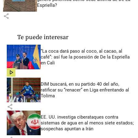
Espriella?
share
Te puede interesar
“La coca dará paso al coco, al cacao, al
café”: así fue la posesión de De la Espriella
en Cali
share
DIM buscará, en su partido 40 del año,
ratificar su “renacer” en Liga enfrentando al
Tolima
share
EE. UU. investiga ciberataques contra
sistemas de agua en al menos siete estados;
sospechas apuntan a Irán