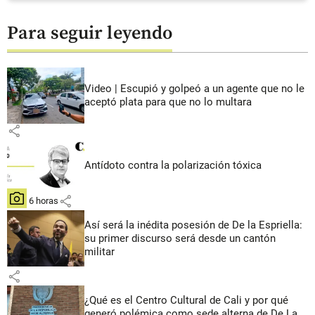
Para seguir leyendo
Video | Escupió y golpeó a un agente que no le
aceptó plata para que no lo multara
share
Antídoto contra la polarización tóxica
share
hace 6 horas
Así será la inédita posesión de De la Espriella:
su primer discurso será desde un cantón
militar
share
¿Qué es el Centro Cultural de Cali y por qué
generó polémica como sede alterna de De La