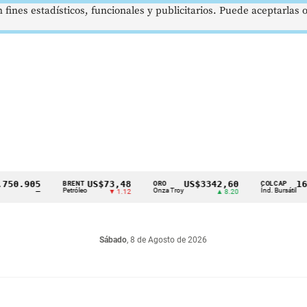
 fines estadísticos, funcionales y publicitarios. Puede aceptarlas
.905
US$73,48
US$3342,60
1621,3
BRENT
ORO
COLCAP
Petróleo
Onza Troy
Índ. Bursátil
—
▼ 1.12
▲ 8.20
Sábado
, 8 de Agosto de 2026