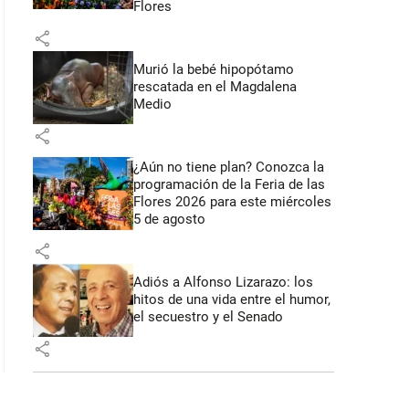
Flores
share
Murió la bebé hipopótamo
rescatada en el Magdalena
Medio
share
¿Aún no tiene plan? Conozca la
programación de la Feria de las
Flores 2026 para este miércoles
5 de agosto
share
Adiós a Alfonso Lizarazo: los
hitos de una vida entre el humor,
el secuestro y el Senado
share