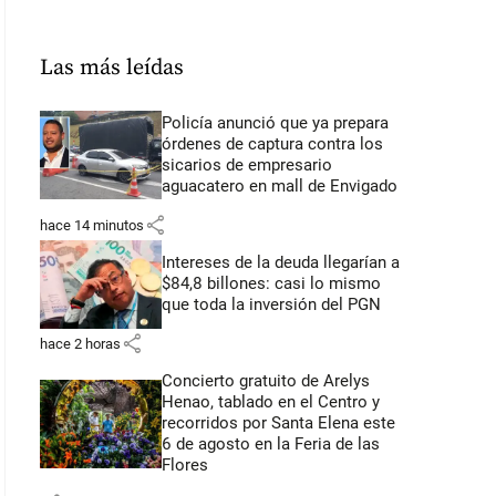
Las más leídas
Policía anunció que ya prepara
órdenes de captura contra los
sicarios de empresario
aguacatero en mall de Envigado
share
hace 14 minutos
Intereses de la deuda llegarían a
$84,8 billones: casi lo mismo
que toda la inversión del PGN
share
hace 2 horas
Concierto gratuito de Arelys
Henao, tablado en el Centro y
recorridos por Santa Elena este
6 de agosto en la Feria de las
Flores