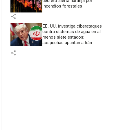
decretó alerta naranja por
incendios forestales
share
EE. UU. investiga ciberataques
contra sistemas de agua en al
menos siete estados;
sospechas apuntan a Irán
share