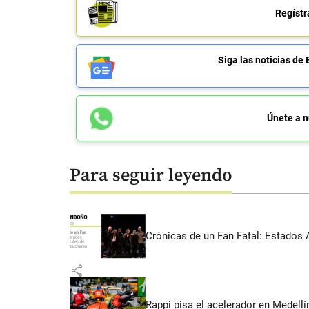
Regístr
Siga las noticias 
Únete a n
Para seguir leyendo
Crónicas de un Fan Fatal: Estados 
share
Rappi pisa el acelerador en Medel