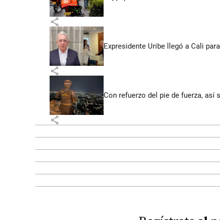
share
Expresidente Uribe llegó a Cali para
share
Con refuerzo del pie de fuerza, así 
share