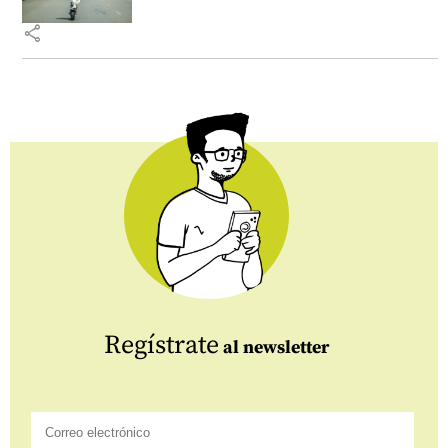
share
Regístrate
al newsletter