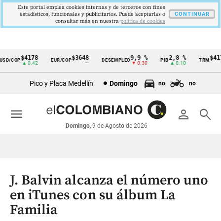
Este portal emplea cookies internas y de terceros con fines
estadísticos, funcionales y publicitarios. Puede aceptarlas o
CONTINUAR
consultar más en nuestra
politica de cookies
$4178
$3648
9,9 %
2,8 %
$417
D/COP
EUR/COP
DESEMPLEO
PIB
TRM
Cintillo
▲ 0.42
—
▼ 0.30
▲ 0.10
▲ 
de
Pico y Placa Medellín
Domingo
no
no
indicadores
económicos
menu
person
search
Colombia
Domingo
, 9 de Agosto de 2026
J. Balvin alcanza el número uno
en iTunes con su álbum La
Familia