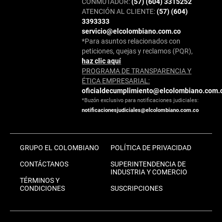
CONMUTADOR:
(57) (604) 3315252
ATENCIÓN AL CLIENTE:
(57) (604)
3393333
servicio@elcolombiano.com.co
*Para asuntos relacionados con
peticiones, quejas y reclamos (PQR),
haz clic aquí
PROGRAMA DE TRANSPARENCIA Y
ÉTICA EMPRESARIAL:
oficialdecumplimiento@elcolombiano.com.
*Buzón exclusivo para notificaciones judiciales:
notificacionesjudiciales@elcolombiano.com.co
GRUPO EL COLOMBIANO
POLÍTICA DE PRIVACIDAD
CONTÁCTANOS
SUPERINTENDENCIA DE
INDUSTRIA Y COMERCIO
TÉRMINOS Y
CONDICIONES
SUSCRIPCIONES