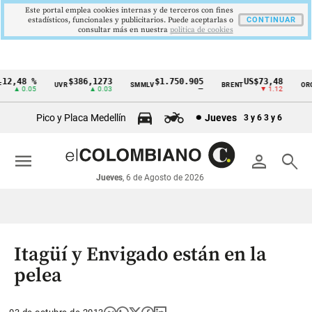
Este portal emplea cookies internas y de terceros con fines
estadísticos, funcionales y publicitarios. Puede aceptarlas o
CONTINUAR
consultar más en nuestra
politica de cookies
2,48 %
$386,1273
$1.750.905
US$73,48
U
UVR
SMMLV
BRENT
ORO
Cintillo
▲ 0.05
▲ 0.03
—
▼ 1.12
de
Pico y Placa Medellín
Jueves
3 y 6
3 y 6
indicadores
económicos
menu
person
search
Colombia
Jueves
, 6 de Agosto de 2026
Itagüí y Envigado están en la
pelea