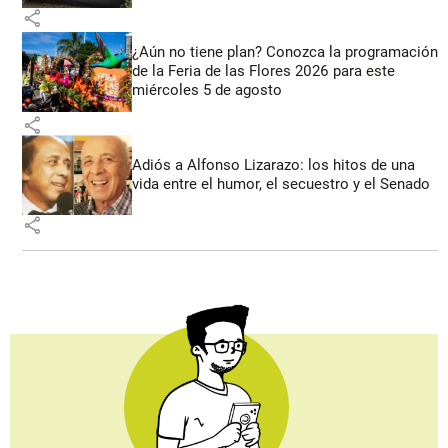
share
¿Aún no tiene plan? Conozca la programación
de la Feria de las Flores 2026 para este
miércoles 5 de agosto
share
Adiós a Alfonso Lizarazo: los hitos de una
vida entre el humor, el secuestro y el Senado
share