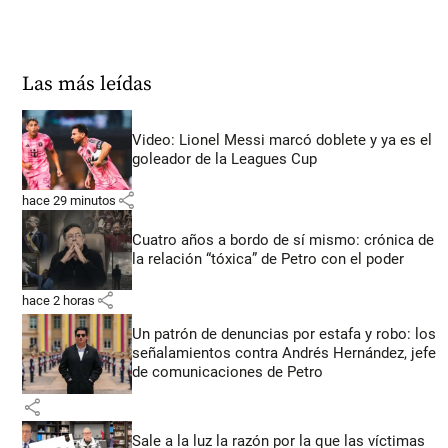
Las más leídas
Video: Lionel Messi marcó doblete y ya es el
goleador de la Leagues Cup
share
hace 29 minutos
Cuatro años a bordo de sí mismo: crónica de
la relación “tóxica” de Petro con el poder
share
hace 2 horas
Un patrón de denuncias por estafa y robo: los
señalamientos contra Andrés Hernández, jefe
de comunicaciones de Petro
share
Sale a la luz la razón por la que las víctimas