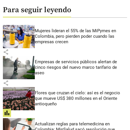
Para seguir leyendo
Mujeres lideran el 55% de las MiPymes en
Colombia, pero pierden poder cuando las
empresas crecen
share
Empresas de servicios públicos alertan de
cinco riesgos del nuevo marco tarifario de
aseo
share
Flores que cruzan el cielo: así es el negocio
que mueve US$ 380 millones en el Oriente
antioqueño
share
Actualizan reglas para telemedicina en
Colombia: MinSalud sacó resolución que