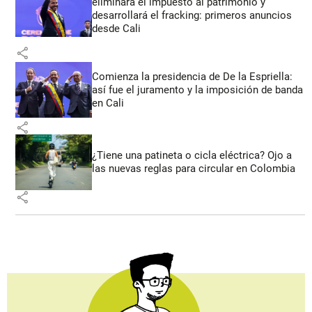
eliminará el impuesto al patrimonio y
desarrollará el fracking: primeros anuncios
desde Cali
share
Comienza la presidencia de De la Espriella:
así fue el juramento y la imposición de banda
en Cali
share
¿Tiene una patineta o cicla eléctrica? Ojo a
las nuevas reglas para circular en Colombia
share