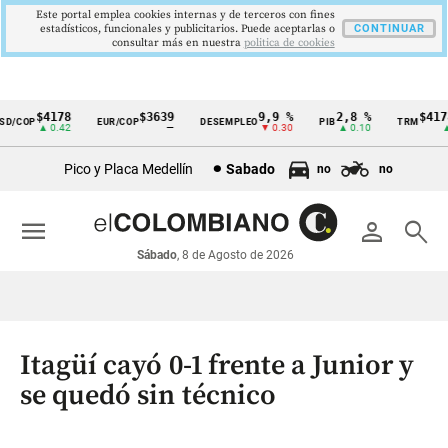
Este portal emplea cookies internas y de terceros con fines
estadísticos, funcionales y publicitarios. Puede aceptarlas o
CONTINUAR
consultar más en nuestra
politica de cookies
$4178
$3639
9,9 %
2,8 %
$4178,
/COP
EUR/COP
DESEMPLEO
PIB
TRM
Cintillo
▲ 0.42
—
▼ 0.30
▲ 0.10
▲ 0
de
Pico y Placa Medellín
Sabado
no
no
indicadores
económicos
menu
person
search
Colombia
Sábado
, 8 de Agosto de 2026
Itagüí cayó 0-1 frente a Junior y
se quedó sin técnico