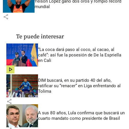
Yeison López ganó dos oros y rompió récord
mundial
share
Te puede interesar
“La coca dará paso al coco, al cacao, al
café”: así fue la posesión de De la Espriella
en Cali
share
DIM buscará, en su partido 40 del año,
ratificar su “renacer” en Liga enfrentando al
Tolima
share
A sus 80 años, Lula confirma que buscará un
cuarto mandato como presidente de Brasil