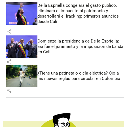
De la Espriella congelará el gasto público,
eliminará el impuesto al patrimonio y
desarrollará el fracking: primeros anuncios
desde Cali
share
Comienza la presidencia de De la Espriella:
así fue el juramento y la imposición de banda
en Cali
share
¿Tiene una patineta o cicla eléctrica? Ojo a
las nuevas reglas para circular en Colombia
share