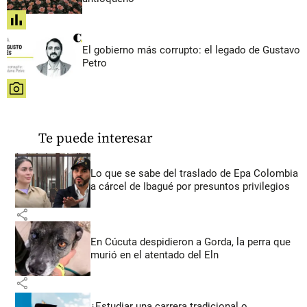
share
El gobierno más corrupto: el legado de Gustavo
Petro
share
Te puede interesar
Lo que se sabe del traslado de Epa Colombia
a cárcel de Ibagué por presuntos privilegios
share
En Cúcuta despidieron a Gorda, la perra que
murió en el atentado del Eln
share
¿Estudiar una carrera tradicional o