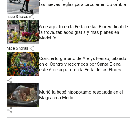
las nuevas reglas para circular en Colombia
share
hace 3 horas
6 de agosto en la Feria de las Flores: final de
la trova, tablados gratis y más planes en
Medellín
share
hace 6 horas
Concierto gratuito de Arelys Henao, tablado
en el Centro y recorridos por Santa Elena
este 6 de agosto en la Feria de las Flores
share
Murió la bebé hipopótamo rescatada en el
Magdalena Medio
share