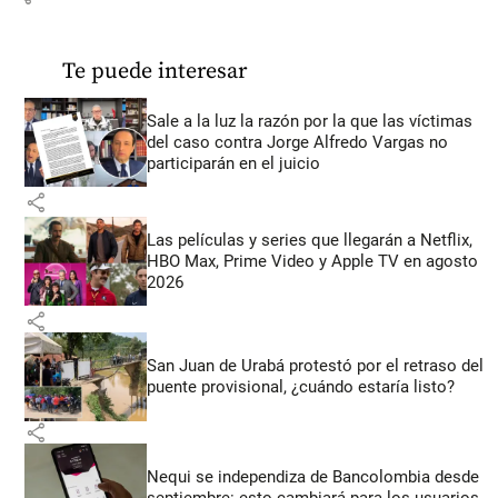
Te puede interesar
Sale a la luz la razón por la que las víctimas
del caso contra Jorge Alfredo Vargas no
participarán en el juicio
share
Las películas y series que llegarán a Netflix,
HBO Max, Prime Video y Apple TV en agosto
2026
share
San Juan de Urabá protestó por el retraso del
puente provisional, ¿cuándo estaría listo?
share
Nequi se independiza de Bancolombia desde
septiembre: esto cambiará para los usuarios