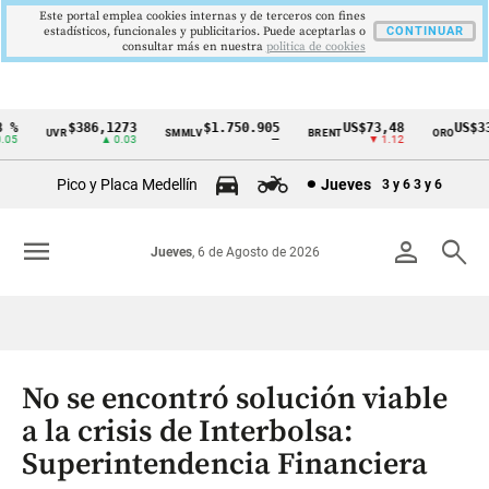
Este portal emplea cookies internas y de terceros con fines
estadísticos, funcionales y publicitarios. Puede aceptarlas o
CONTINUAR
consultar más en nuestra
politica de cookies
$386,1273
$1.750.905
US$73,48
US$334
UVR
SMMLV
BRENT
ORO
Cintillo
▲ 0.03
—
▼ 1.12
▲
de
Pico y Placa Medellín
Jueves
3 y 6
3 y 6
indicadores
económicos
menu
person
search
Jueves
, 6 de Agosto de 2026
Colombia
No se encontró solución viable
a la crisis de Interbolsa:
Superintendencia Financiera