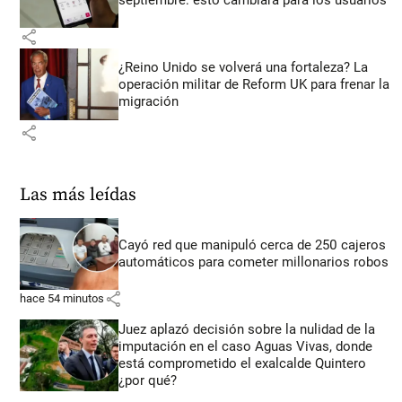
share
¿Reino Unido se volverá una fortaleza? La
operación militar de Reform UK para frenar la
migración
share
Las más leídas
Cayó red que manipuló cerca de 250 cajeros
automáticos para cometer millonarios robos
share
hace 54 minutos
Juez aplazó decisión sobre la nulidad de la
imputación en el caso Aguas Vivas, donde
está comprometido el exalcalde Quintero
¿por qué?