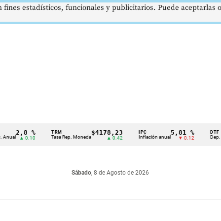
 fines estadísticos, funcionales y publicitarios. Puede aceptarlas
2,8 %
$4178,23
5,81 %
TRM
IPC
DTF
l
Tasa Rep. Moneda
Inflación anual
Dep. Términ
▲ 0.10
▲ 0.42
▼ 0.12
Sábado
, 8 de Agosto de 2026