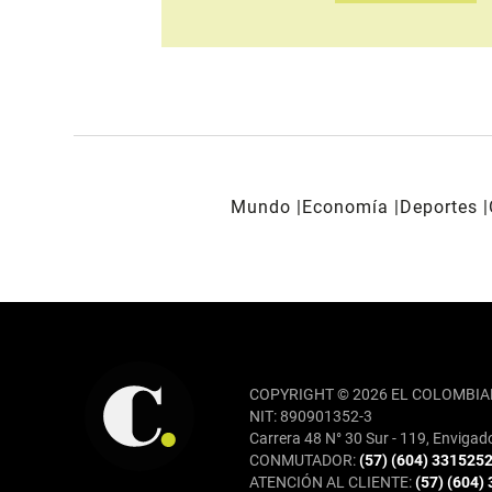
Mundo
Economía
Deportes
REDES SOCIALES
COPYRIGHT © 2026 EL COLOMBIA
NIT: 890901352-3
Carrera 48 N° 30 Sur - 119, Envigad
CONMUTADOR:
(57) (604) 331525
ATENCIÓN AL CLIENTE:
(57) (604)