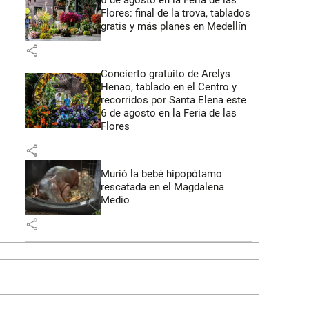
6 de agosto en la Feria de las
Flores: final de la trova, tablados
gratis y más planes en Medellín
share
Concierto gratuito de Arelys
Henao, tablado en el Centro y
recorridos por Santa Elena este
6 de agosto en la Feria de las
Flores
share
Murió la bebé hipopótamo
rescatada en el Magdalena
Medio
share