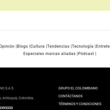
Opinión
Blogs
Cultura
Tendencias
Tecnología
Entret
Especiales marcas aliadas
Pódcast
NO S.A.S
GRUPO EL COLOMBIANO
CONTÁCTANOS
o, Antioquia, Colombia.
2
TÉRMINOS Y CONDICIONES
 3393333