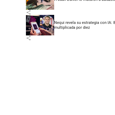
share
Nequi revela su estrategia con IA:
multiplicada por diez
share