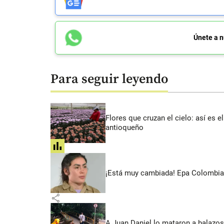
Únete a n
Para seguir leyendo
Flores que cruzan el cielo: así es
antioqueño
share
¡Está muy cambiada! Epa Colombia 
share
A Juan Daniel lo mataron a balazos