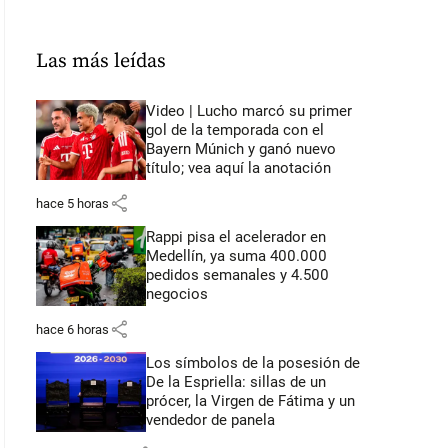
Las más leídas
Video | Lucho marcó su primer
gol de la temporada con el
Bayern Múnich y ganó nuevo
título; vea aquí la anotación
share
hace 5 horas
Rappi pisa el acelerador en
Medellín, ya suma 400.000
pedidos semanales y 4.500
negocios
share
hace 6 horas
Los símbolos de la posesión de
De la Espriella: sillas de un
prócer, la Virgen de Fátima y un
vendedor de panela