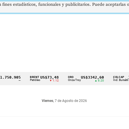
 fines estadísticos, funcionales y publicitarios. Puede aceptarlas
50.905
US$73,48
US$3342,60
1621
BRENT
ORO
COLCAP
Petróleo
Onza Troy
Índ. Bursátil
—
▼ 1.12
▲ 8.20
Viernes
, 7 de Agosto de 2026