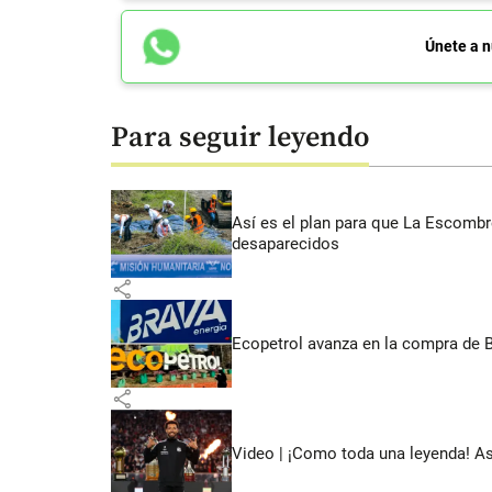
Únete a n
Para seguir leyendo
Así es el plan para que La Escomb
desaparecidos
share
Ecopetrol avanza en la compra de B
share
Video | ¡Como toda una leyenda! As