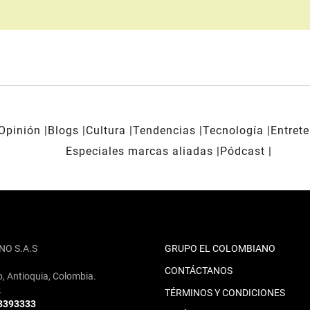
Opinión
Blogs
Cultura
Tendencias
Tecnología
Entret
Especiales marcas aliadas
Pódcast
NO S.A.S
GRUPO EL COLOMBIANO
CONTÁCTANOS
o, Antioquia, Colombia.
2
TÉRMINOS Y CONDICIONES
 3393333