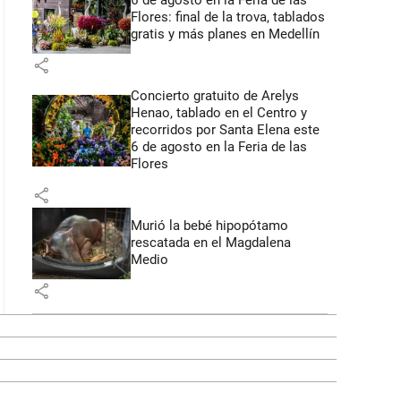
6 de agosto en la Feria de las
Flores: final de la trova, tablados
gratis y más planes en Medellín
share
Concierto gratuito de Arelys
Henao, tablado en el Centro y
recorridos por Santa Elena este
6 de agosto en la Feria de las
Flores
share
Murió la bebé hipopótamo
rescatada en el Magdalena
Medio
share