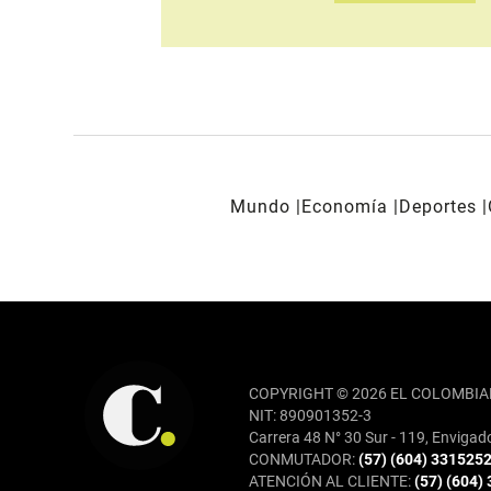
Mundo
Economía
Deportes
REDES SOCIALES
COPYRIGHT © 2026 EL COLOMBIA
NIT: 890901352-3
Carrera 48 N° 30 Sur - 119, Envigad
CONMUTADOR:
(57) (604) 331525
ATENCIÓN AL CLIENTE:
(57) (604)