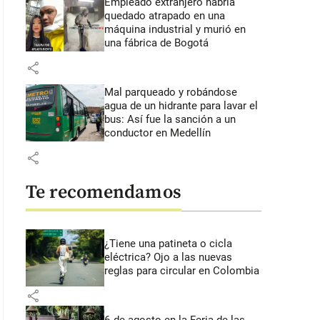
Empleado extranjero habría
quedado atrapado en una
máquina industrial y murió en
una fábrica de Bogotá
share
Mal parqueado y robándose
agua de un hidrante para lavar el
bus: Así fue la sanción a un
conductor en Medellín
share
Te recomendamos
¿Tiene una patineta o cicla
eléctrica? Ojo a las nuevas
reglas para circular en Colombia
share