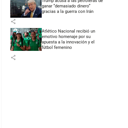
Trump acusa a las petroleras de
ganar “demasiado dinero”
gracias a la guerra con Irán
share
Atlético Nacional recibió un
emotivo homenaje por su
apuesta a la innovación y el
fútbol femenino
share