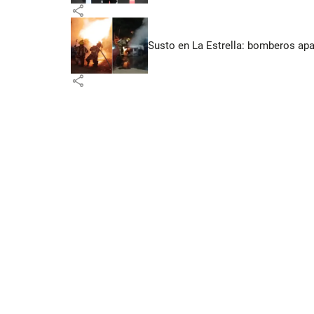
share
Susto en La Estrella: bomberos ap
share