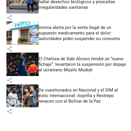
hallar desechos biológicos y presuntas
irregularidades sanitarias
share
Invima alerta por la venta ilegal de un
supuesto medicamento para el dolor:
autoridades piden suspender su consumo
share
El Chelsea de Xabi Alonso tendrá un “nuevo
fichaje”: levantaron la suspensión por dopaje
al ucraniano Mijailo Mudryk
share
De cuestionados en Nacional y el DIM al
éxito internacional: Asprilla y Restrepo
renacen con el Bolívar de la Paz
share