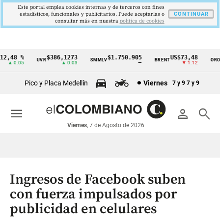
Este portal emplea cookies internas y de terceros con fines
estadísticos, funcionales y publicitarios. Puede aceptarlas o
CONTINUAR
consultar más en nuestra
politica de cookies
,48 %
$386,1273
$1.750.905
US$73,48
U
UVR
SMMLV
BRENT
ORO
Cintillo
▲ 0.05
▲ 0.03
—
▼ 1.12
de
Pico y Placa Medellín
Viernes
7 y 9
7 y 9
indicadores
económicos
menu
person
search
Colombia
Viernes
, 7 de Agosto de 2026
Ingresos de Facebook suben
con fuerza impulsados por
publicidad en celulares