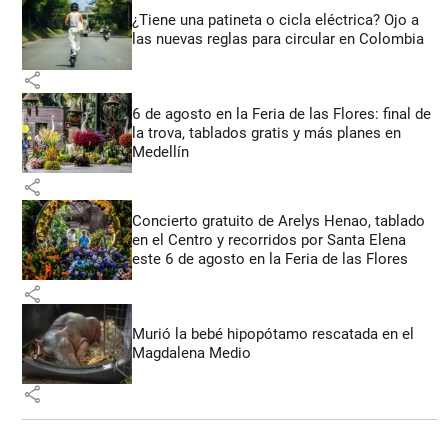
¿Tiene una patineta o cicla eléctrica? Ojo a
las nuevas reglas para circular en Colombia
share
6 de agosto en la Feria de las Flores: final de
la trova, tablados gratis y más planes en
Medellín
share
Concierto gratuito de Arelys Henao, tablado
en el Centro y recorridos por Santa Elena
este 6 de agosto en la Feria de las Flores
share
Murió la bebé hipopótamo rescatada en el
Magdalena Medio
share