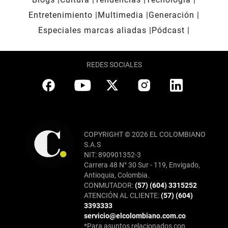
Entretenimiento
Multimedia
Generación
Especiales marcas aliadas
Pódcast
REDES SOCIALES
COPYRIGHT © 2026 EL COLOMBIANO
S.A.S
NIT: 890901352-3
Carrera 48 N° 30 Sur - 119, Envigado,
Antioquia, Colombia.
CONMUTADOR:
(57) (604) 3315252
ATENCIÓN AL CLIENTE:
(57) (604)
3393333
servicio@elcolombiano.com.co
*Para asuntos relacionados con