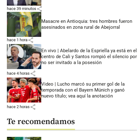
share
hace 39 minutos
Masacre en Antioquia: tres hombres fueron
asesinados en zona rural de Abejorral
share
hace 1 hora
En vivo | Abelardo de la Espriella ya está en el
centro de Cali y Santos rompió el silencio por
no ser invitado a la posesión
share
hace 4 horas
Video | Lucho marcó su primer gol de la
temporada con el Bayern Múnich y ganó
nuevo título; vea aquí la anotación
share
hace 2 horas
Te recomendamos