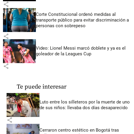
share
Corte Constitucional ordenó medidas al
transporte público para evitar discriminación a
personas con sobrepeso
share
Video: Lionel Messi marcó doblete y ya es el
goleador de la Leagues Cup
share
Te puede interesar
Luto entre los silleteros por la muerte de uno
de sus niños: llevaba dos días desaparecido
share
Cerraron centro estético en Bogotá tras