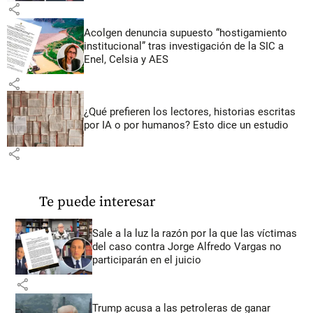
share
Acolgen denuncia supuesto “hostigamiento
institucional” tras investigación de la SIC a
Enel, Celsia y AES
share
¿Qué prefieren los lectores, historias escritas
por IA o por humanos? Esto dice un estudio
share
Te puede interesar
Sale a la luz la razón por la que las víctimas
del caso contra Jorge Alfredo Vargas no
participarán en el juicio
share
Trump acusa a las petroleras de ganar