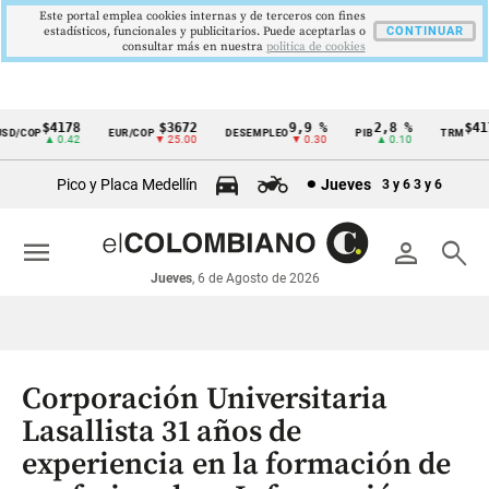
Este portal emplea cookies internas y de terceros con fines
estadísticos, funcionales y publicitarios. Puede aceptarlas o
CONTINUAR
consultar más en nuestra
politica de cookies
$4178
$3672
9,9 %
2,8 %
$4178
/COP
EUR/COP
DESEMPLEO
PIB
TRM
Cintillo
▲ 0.42
▼ 25.00
▼ 0.30
▲ 0.10
▲ 
de
Pico y Placa Medellín
Jueves
3 y 6
3 y 6
indicadores
económicos
menu
person
search
Colombia
Jueves
, 6 de Agosto de 2026
Corporación Universitaria
Lasallista 31 años de
experiencia en la formación de