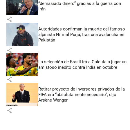
“demasiado dinero” gracias a la guerra con
Irán
share
Autoridades confirman la muerte del famoso
alpinista Nirmal Purja, tras una avalancha en
Pakistán
share
La selección de Brasil irá a Calcuta a jugar un
amistoso inédito contra India en octubre
share
Retirar proyecto de inversores privados de la
FIFA era “absolutamente necesario”, dijo
Arsène Wenger
share