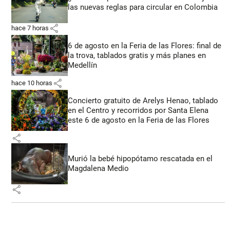
las nuevas reglas para circular en Colombia
share
hace 7 horas
6 de agosto en la Feria de las Flores: final de
la trova, tablados gratis y más planes en
Medellín
share
hace 10 horas
Concierto gratuito de Arelys Henao, tablado
en el Centro y recorridos por Santa Elena
este 6 de agosto en la Feria de las Flores
share
Murió la bebé hipopótamo rescatada en el
Magdalena Medio
share