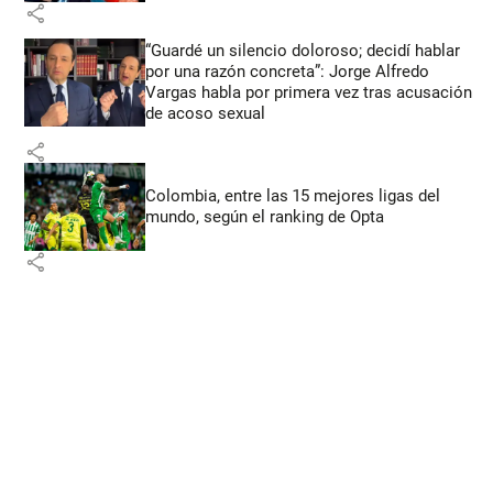
share
“Guardé un silencio doloroso; decidí hablar
por una razón concreta”: Jorge Alfredo
Vargas habla por primera vez tras acusación
de acoso sexual
share
Colombia, entre las 15 mejores ligas del
mundo, según el ranking de Opta
share