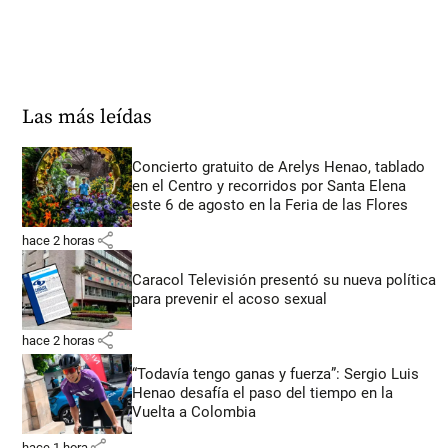
Las más leídas
Concierto gratuito de Arelys Henao, tablado
en el Centro y recorridos por Santa Elena
este 6 de agosto en la Feria de las Flores
share
hace 2 horas
Caracol Televisión presentó su nueva política
para prevenir el acoso sexual
share
hace 2 horas
“Todavía tengo ganas y fuerza”: Sergio Luis
Henao desafía el paso del tiempo en la
Vuelta a Colombia
share
hace 1 hora