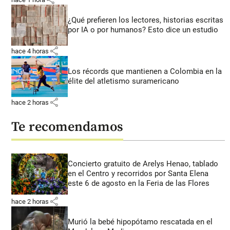
¿Qué prefieren los lectores, historias escritas
por IA o por humanos? Esto dice un estudio
share
hace 4 horas
Los récords que mantienen a Colombia en la
élite del atletismo suramericano
share
hace 2 horas
Te recomendamos
Concierto gratuito de Arelys Henao, tablado
en el Centro y recorridos por Santa Elena
este 6 de agosto en la Feria de las Flores
share
hace 2 horas
Murió la bebé hipopótamo rescatada en el