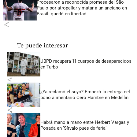
Procesaron a reconocida promesa del São
Paulo por atropellar y matar a un anciano en
Brasil: quedó en libertad
share
Te puede interesar
UBPD recupera 11 cuerpos de desaparecidos
en Turbo
share
¿Ya reclamó el suyo? Empezó la entrega del
bono alimentario Cero Hambre en Medellín
share
Habrá mano a mano entre Herbert Vargas y
Posada en ‘Sírvalo pues de feria’