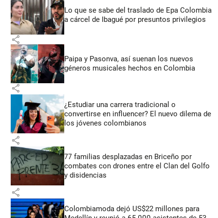
Lo que se sabe del traslado de Epa Colombia
a cárcel de Ibagué por presuntos privilegios
share
Paipa y Pasonva, así suenan los nuevos
géneros musicales hechos en Colombia
share
¿Estudiar una carrera tradicional o
convertirse en influencer? El nuevo dilema de
los jóvenes colombianos
share
77 familias desplazadas en Briceño por
combates con drones entre el Clan del Golfo
y disidencias
share
Colombiamoda dejó US$22 millones para
Medellín y reunió a 65.000 asistentes de 53