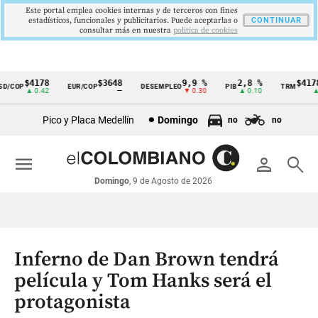
Este portal emplea cookies internas y de terceros con fines
estadísticos, funcionales y publicitarios. Puede aceptarlas o
CONTINUAR
consultar más en nuestra
politica de cookies
$4178
$3648
9,9 %
2,8 %
$4178,
COP
EUR/COP
DESEMPLEO
PIB
TRM
Cintillo
▲ 0.42
—
▼ 0.30
▲ 0.10
▲ 0.
de
Pico y Placa Medellín
Domingo
no
no
indicadores
económicos
menu
person
search
Colombia
Domingo
, 9 de Agosto de 2026
Inferno de Dan Brown tendrá
película y Tom Hanks será el
protagonista