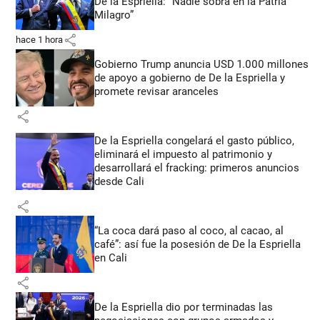
De la Espriella: “Nadie sobra en la Patria
Milagro”
share
hace 1 hora
Gobierno Trump anuncia USD 1.000 millones
de apoyo a gobierno de De la Espriella y
promete revisar aranceles
share
De la Espriella congelará el gasto público,
eliminará el impuesto al patrimonio y
desarrollará el fracking: primeros anuncios
desde Cali
share
“La coca dará paso al coco, al cacao, al
café”: así fue la posesión de De la Espriella
en Cali
share
De la Espriella dio por terminadas las