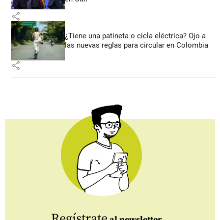
share
¿Tiene una patineta o cicla eléctrica? Ojo a
las nuevas reglas para circular en Colombia
share
Regístrate
al newsletter