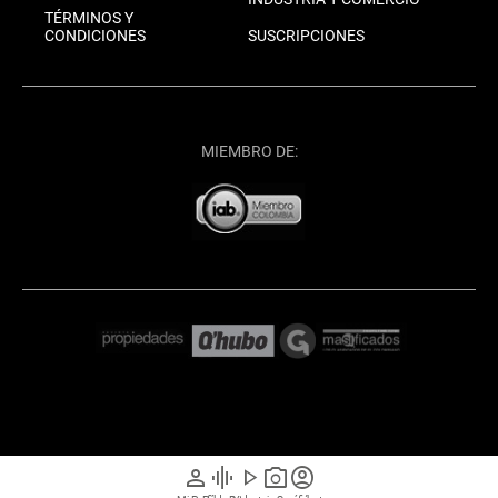
TÉRMINOS Y
CONDICIONES
SUSCRIPCIONES
MIEMBRO DE:
person
graphic_eq
play_arrow
photo_camera
account_circle