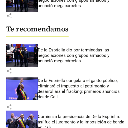
negociaciones con grupos armados y
anunció megacárceles
share
Te recomendamos
De la Espriella dio por terminadas las
negociaciones con grupos armados y
anunció megacárceles
share
De la Espriella congelará el gasto público,
eliminará el impuesto al patrimonio y
desarrollará el fracking: primeros anuncios
desde Cali
share
Comienza la presidencia de De la Espriella:
así fue el juramento y la imposición de banda
en Cali