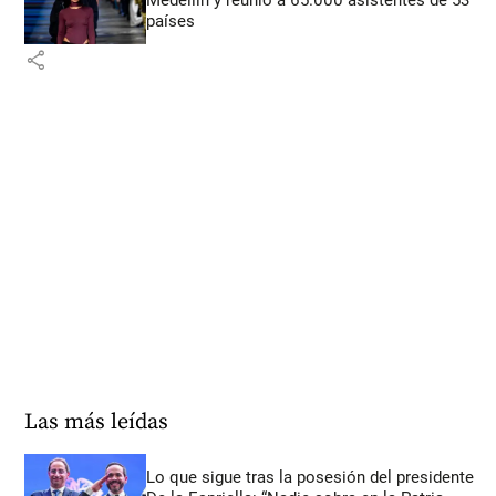
países
share
Las más leídas
Lo que sigue tras la posesión del presidente