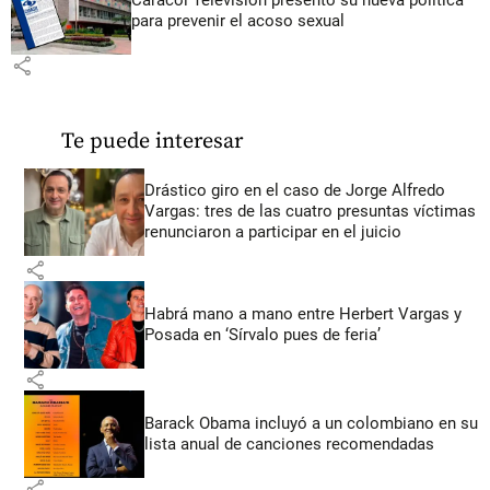
Caracol Televisión presentó su nueva política
para prevenir el acoso sexual
share
Te puede interesar
Drástico giro en el caso de Jorge Alfredo
Vargas: tres de las cuatro presuntas víctimas
renunciaron a participar en el juicio
share
Habrá mano a mano entre Herbert Vargas y
Posada en ‘Sírvalo pues de feria’
share
Barack Obama incluyó a un colombiano en su
lista anual de canciones recomendadas
share