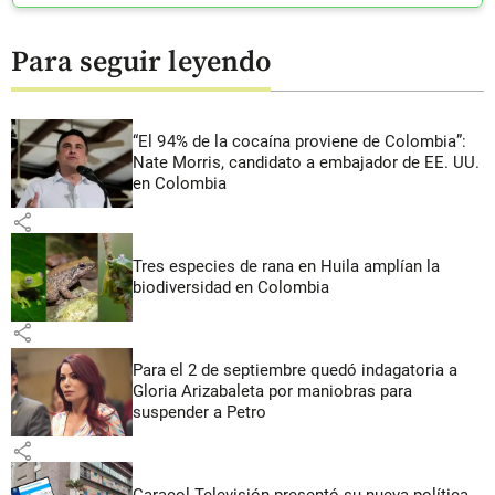
Para seguir leyendo
“El 94% de la cocaína proviene de Colombia”:
Nate Morris, candidato a embajador de EE. UU.
en Colombia
share
Tres especies de rana en Huila amplían la
biodiversidad en Colombia
share
Para el 2 de septiembre quedó indagatoria a
Gloria Arizabaleta por maniobras para
suspender a Petro
share