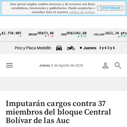
Este portal emplea cookies internas y de terceros con fines
estadísticos, funcionales y publicitarios. Puede aceptarlas o
CONTINUAR
consultar más en nuestra
politica de cookies
1.750.905
US$73,48
US$3342,60
1621,34 pts
BRENT
ORO
COLCAP
Cintillo
—
▼ 1.12
▲ 8.20
▲ 0.67
de
Pico y Placa Medellín
Jueves
3 y 6
3 y 6
indicadores
económicos
menu
person
search
Jueves
, 6 de Agosto de 2026
Colombia
Imputarán cargos contra 37
miembros del bloque Central
Bolívar de las Auc