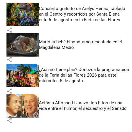
Concierto gratuito de Arelys Henao, tablado
en el Centro y recorridos por Santa Elena
este 6 de agosto en la Feria de las Flores
share
Murió la bebé hipopótamo rescatada en el
Magdalena Medio
share
¿Aún no tiene plan? Conozca la programación
de la Feria de las Flores 2026 para este
miércoles 5 de agosto
share
Adiós a Alfonso Lizarazo: los hitos de una
vida entre el humor, el secuestro y el Senado
share