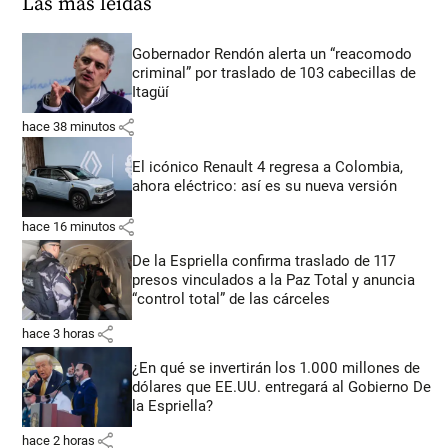
Las más leídas
Gobernador Rendón alerta un “reacomodo
criminal” por traslado de 103 cabecillas de
Itagüí
share
hace 38 minutos
El icónico Renault 4 regresa a Colombia,
ahora eléctrico: así es su nueva versión
share
hace 16 minutos
De la Espriella confirma traslado de 117
presos vinculados a la Paz Total y anuncia
“control total” de las cárceles
share
hace 3 horas
¿En qué se invertirán los 1.000 millones de
dólares que EE.UU. entregará al Gobierno De
la Espriella?
share
hace 2 horas