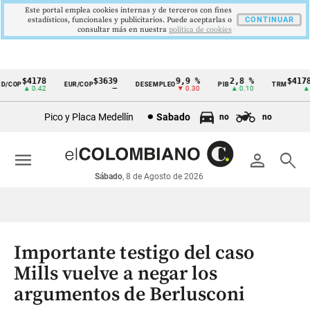
Este portal emplea cookies internas y de terceros con fines
estadísticos, funcionales y publicitarios. Puede aceptarlas o
CONTINUAR
consultar más en nuestra
politica de cookies
$4178
$3639
9,9 %
2,8 %
$4178,2
COP
EUR/COP
DESEMPLEO
PIB
TRM
Cintillo
▲ 0.42
—
▼ 0.30
▲ 0.10
▲ 0.
de
Pico y Placa Medellín
Sabado
no
no
indicadores
económicos
menu
person
search
Colombia
Sábado
, 8 de Agosto de 2026
Importante testigo del caso
Mills vuelve a negar los
argumentos de Berlusconi