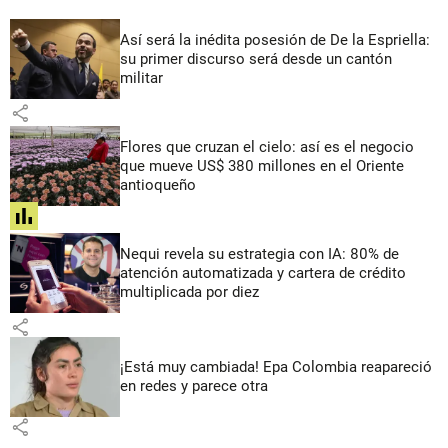
Así será la inédita posesión de De la Espriella:
su primer discurso será desde un cantón
militar
share
Flores que cruzan el cielo: así es el negocio
que mueve US$ 380 millones en el Oriente
antioqueño
share
Nequi revela su estrategia con IA: 80% de
atención automatizada y cartera de crédito
multiplicada por diez
share
¡Está muy cambiada! Epa Colombia reapareció
en redes y parece otra
share