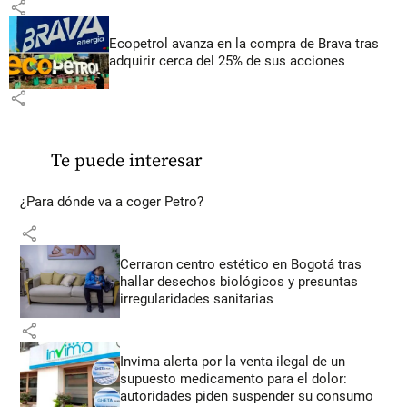
share
Ecopetrol avanza en la compra de Brava tras
adquirir cerca del 25% de sus acciones
share
Te puede interesar
¿Para dónde va a coger Petro?
share
Cerraron centro estético en Bogotá tras
hallar desechos biológicos y presuntas
irregularidades sanitarias
share
Invima alerta por la venta ilegal de un
supuesto medicamento para el dolor:
autoridades piden suspender su consumo