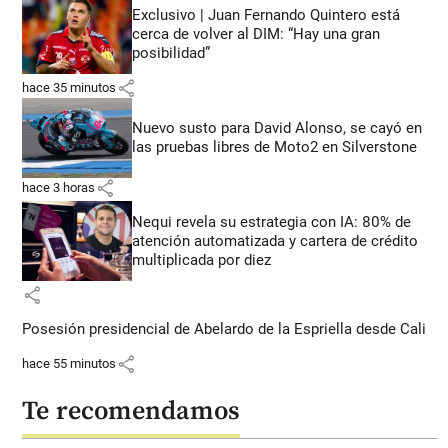
Exclusivo | Juan Fernando Quintero está
cerca de volver al DIM: “Hay una gran
posibilidad”
share
hace 35 minutos
Nuevo susto para David Alonso, se cayó en
las pruebas libres de Moto2 en Silverstone
share
hace 3 horas
Nequi revela su estrategia con IA: 80% de
atención automatizada y cartera de crédito
multiplicada por diez
share
Posesión presidencial de Abelardo de la Espriella desde Cali
share
hace 55 minutos
Te recomendamos