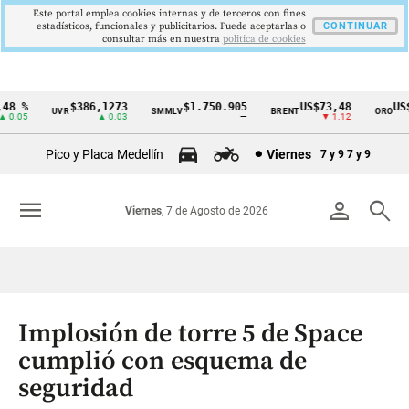
Este portal emplea cookies internas y de terceros con fines
estadísticos, funcionales y publicitarios. Puede aceptarlas o
CONTINUAR
consultar más en nuestra
politica de cookies
8 %
$386,1273
$1.750.905
US$73,48
US$3
UVR
SMMLV
BRENT
ORO
Cintillo
0.05
▲ 0.03
—
▼ 1.12
de
Pico y Placa Medellín
Viernes
7 y 9
7 y 9
indicadores
económicos
menu
person
search
Viernes
, 7 de Agosto de 2026
Colombia
Implosión de torre 5 de Space
cumplió con esquema de
seguridad