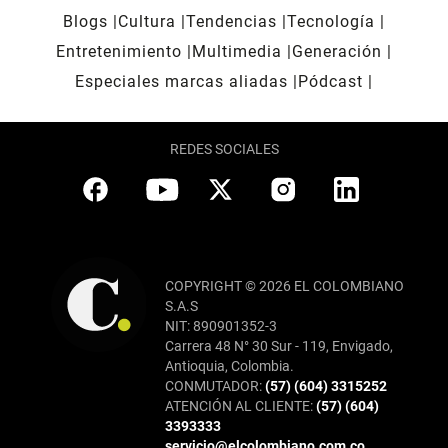
Blogs
Cultura
Tendencias
Tecnología
Entretenimiento
Multimedia
Generación
Especiales marcas aliadas
Pódcast
REDES SOCIALES
COPYRIGHT © 2026 EL COLOMBIANO
S.A.S
NIT: 890901352-3
Carrera 48 N° 30 Sur - 119, Envigado,
Antioquia, Colombia.
CONMUTADOR:
(57) (604) 3315252
ATENCIÓN AL CLIENTE:
(57) (604)
3393333
servicio@elcolombiano.com.co