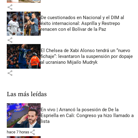
share
De cuestionados en Nacional y el DIM al
éxito internacional: Asprilla y Restrepo
renacen con el Bolívar de la Paz
share
El Chelsea de Xabi Alonso tendrá un “nuevo
fichaje”: levantaron la suspensión por dopaje
al ucraniano Mijailo Mudryk
share
Las más leídas
En vivo | Arrancó la posesión de De la
Espriella en Cali: Congreso ya hizo llamado a
lista
share
hace 7 horas