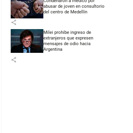
Condenaron a médico por
abusar de joven en consultorio
del centro de Medellín
share
Milei prohíbe ingreso de
extranjeros que expresen
mensajes de odio hacia
Argentina
share