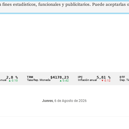
 fines estadísticos, funcionales y publicitarios. Puede aceptarlas
,8 %
$4178,23
5,81 %
TRM
IPC
DTF
Tasa Rep. Moneda
Inflación anual
Dep. Término 
▲ 0.10
▲ 0.42
▼ 0.12
Jueves
, 6 de Agosto de 2026