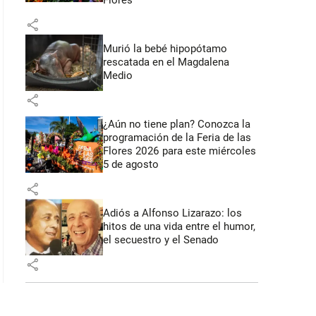
Flores
share
Murió la bebé hipopótamo
rescatada en el Magdalena
Medio
share
¿Aún no tiene plan? Conozca la
programación de la Feria de las
Flores 2026 para este miércoles
5 de agosto
share
Adiós a Alfonso Lizarazo: los
hitos de una vida entre el humor,
el secuestro y el Senado
share