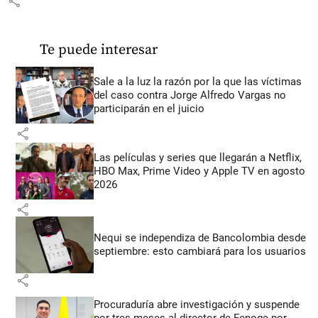
share
Te puede interesar
Sale a la luz la razón por la que las víctimas
del caso contra Jorge Alfredo Vargas no
participarán en el juicio
share
Las películas y series que llegarán a Netflix,
HBO Max, Prime Video y Apple TV en agosto
2026
share
Nequi se independiza de Bancolombia desde
septiembre: esto cambiará para los usuarios
share
Procuraduría abre investigación y suspende
por tres meses al director de Fenoge por