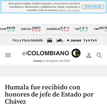
Este portal emplea cookies internas y de terceros con fines
estadísticos, funcionales y publicitarios. Puede aceptarlas o
CONTINUAR
consultar más en nuestra
politica de cookies
$4178
$3672
9,9 %
2,8 %
$4178,
COP
EUR/COP
DESEMPLEO
PIB
TRM
Cintillo
▲ 0.42
▼ 25.00
▼ 0.30
▲ 0.10
▲ 0.
de
Pico y Placa Medellín
Jueves
3 y 6
3 y 6
indicadores
económicos
menu
person
search
Colombia
Jueves
, 6 de Agosto de 2026
Humala fue recibido con
honores de jefe de Estado por
Chávez