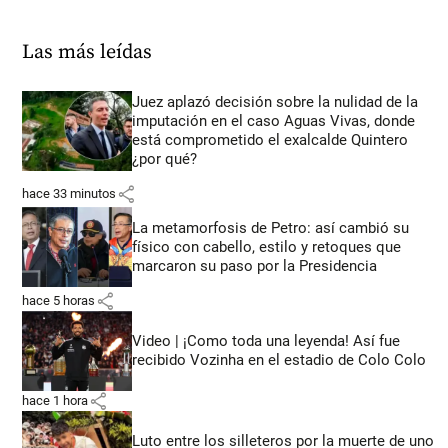
Las más leídas
Juez aplazó decisión sobre la nulidad de la
imputación en el caso Aguas Vivas, donde
está comprometido el exalcalde Quintero
¿por qué?
share
hace 33 minutos
La metamorfosis de Petro: así cambió su
físico con cabello, estilo y retoques que
marcaron su paso por la Presidencia
share
hace 5 horas
Video | ¡Como toda una leyenda! Así fue
recibido Vozinha en el estadio de Colo Colo
share
hace 1 hora
Luto entre los silleteros por la muerte de uno