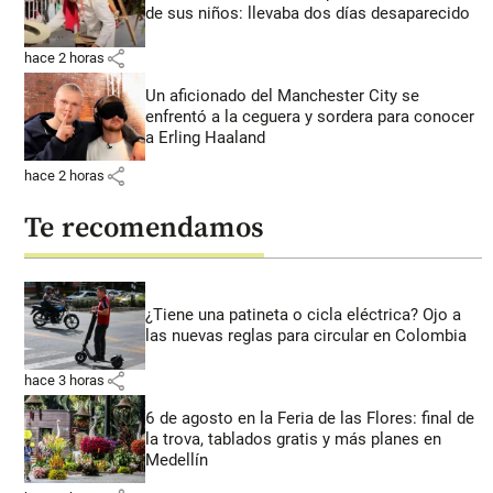
de sus niños: llevaba dos días desaparecido
share
hace 2 horas
Un aficionado del Manchester City se
enfrentó a la ceguera y sordera para conocer
a Erling Haaland
share
hace 2 horas
Te recomendamos
¿Tiene una patineta o cicla eléctrica? Ojo a
las nuevas reglas para circular en Colombia
share
hace 3 horas
6 de agosto en la Feria de las Flores: final de
la trova, tablados gratis y más planes en
Medellín