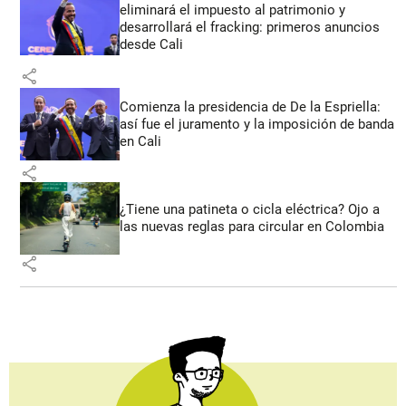
eliminará el impuesto al patrimonio y
desarrollará el fracking: primeros anuncios
desde Cali
share
Comienza la presidencia de De la Espriella:
así fue el juramento y la imposición de banda
en Cali
share
¿Tiene una patineta o cicla eléctrica? Ojo a
las nuevas reglas para circular en Colombia
share