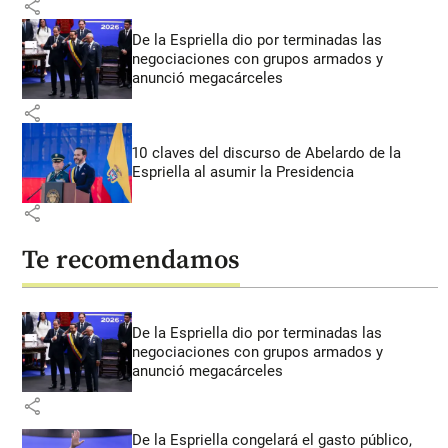
share
De la Espriella dio por terminadas las
negociaciones con grupos armados y
anunció megacárceles
share
10 claves del discurso de Abelardo de la
Espriella al asumir la Presidencia
share
Te recomendamos
De la Espriella dio por terminadas las
negociaciones con grupos armados y
anunció megacárceles
share
De la Espriella congelará el gasto público,