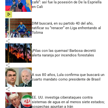
café”: así fue la posesión de De la Espriella
en Cali
share
DIM buscará, en su partido 40 del año,
ratificar su “renacer” en Liga enfrentando al
Tolima
share
¡Pilas con las quemas! Barbosa decretó
alerta naranja por incendios forestales
share
A sus 80 años, Lula confirma que buscará un
cuarto mandato como presidente de Brasil
share
EE. UU. investiga ciberataques contra
sistemas de agua en al menos siete estados;
sospechas apuntan a Irán