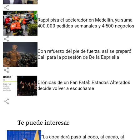
share
Rappi pisa el acelerador en Medellín, ya suma
400.000 pedidos semanales y 4.500 negocios
share
Con refuerzo del pie de fuerza, así se preparó
Cali para la posesión de De la Espriella
share
Crónicas de un Fan Fatal: Estados Alterados
decide volver a escucharse
share
Te puede interesar
“La coca dará paso al coco, al cacao, al