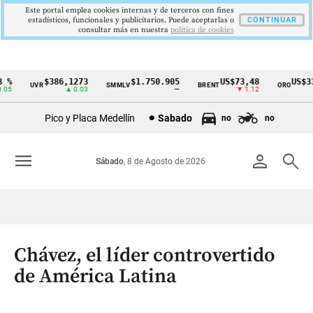
Este portal emplea cookies internas y de terceros con fines
estadísticos, funcionales y publicitarios. Puede aceptarlas o
CONTINUAR
consultar más en nuestra
politica de cookies
$386,1273
$1.750.905
US$73,48
US$3342,
UVR
SMMLV
BRENT
ORO
Cintillo
▲ 0.03
—
▼ 1.12
▲ 8
de
Pico y Placa Medellín
Sabado
no
no
indicadores
económicos
menu
person
search
Sábado
, 8 de Agosto de 2026
Colombia
Chávez, el líder controvertido
de América Latina